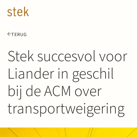
Doorgaan naar inhoud
NL
EN
TERUG
Mensen
Stek succesvol voor
Expertise
Liander in geschil
Over ons
bij de ACM over
Track record
transportweigering
News & Insights
Contact