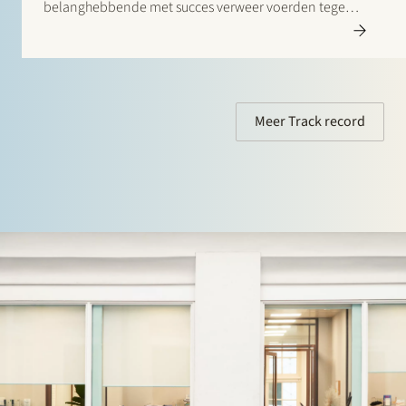
belanghebbende met succes verweer voerden tegen
de ingestelde beroepen. In de eerste zaak stond Stek
Utility Support Group (USG) B.V. bij als derde-
belanghebbende in…
Meer Track record