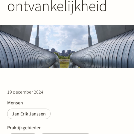
ontvankelijkheid
Werken bij Stek
Partner
Exper
19 december 2024
Mensen
Jan Erik Janssen
Praktijkgebieden