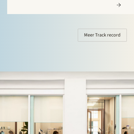
de ingestelde beroepen. In de eerste zaak stond Stek
Utility Support Group (USG) B.V. bij als derde-
belanghebbende in…
Meer Track record