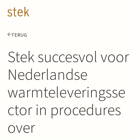
Doorgaan naar inhoud
NL
EN
TERUG
Mensen
Stek succesvol voor
Expertise
Nederlandse
Over ons
warmteleveringsse
Track record
ctor in procedures
News & Insights
over
Contact