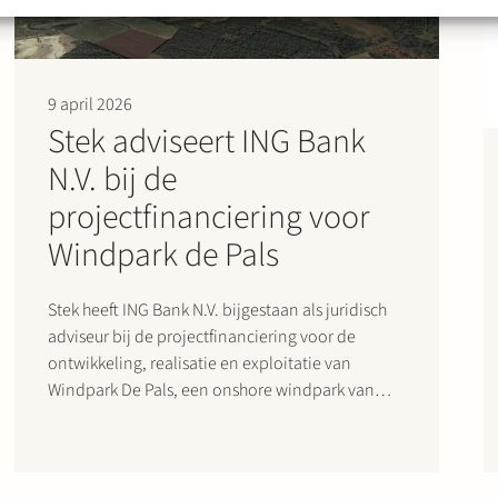
9 april 2026
Stek adviseert ING Bank
N.V. bij de
projectfinanciering voor
Windpark de Pals
Stek heeft ING Bank N.V. bijgestaan als juridisch
adviseur bij de projectfinanciering voor de
ontwikkeling, realisatie en exploitatie van
Windpark De Pals, een onshore windpark van
23,6 MW dat zal worden gerealiseerd in de
gemeente Bladel (Noord-Brabant). Het project
omvat vier Nordex N163-turbines en zal
duurzame energie leveren aan circa…