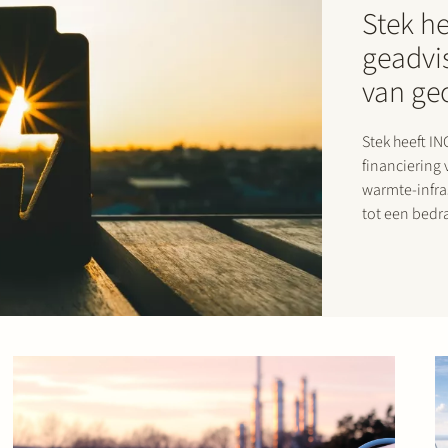
Stek h
geadvis
van geo
Stek heeft I
financiering
warmte-infra
tot een bedrag van €200
geothermisch 
directe ver