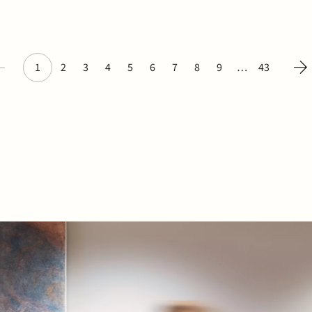
1
2
3
4
5
6
7
8
9
…
43