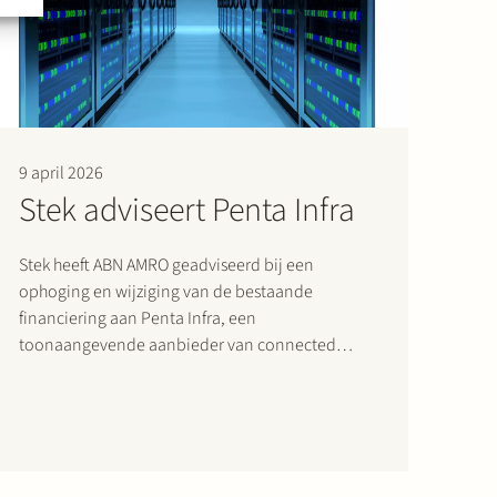
9 april 2026
Stek adviseert Penta Infra
Stek heeft ABN AMRO geadviseerd bij een
ophoging en wijziging van de bestaande
financiering aan Penta Infra, een
toonaangevende aanbieder van connected
edge-datacenters in Europa. Betrokken
jurisdicties waren Duitsland, Frankrijk en
Denemarken. Stek heeft als lead counsel
geadviseerd over de financieringsdocumentatie
en het team bestond uit: Katinka…