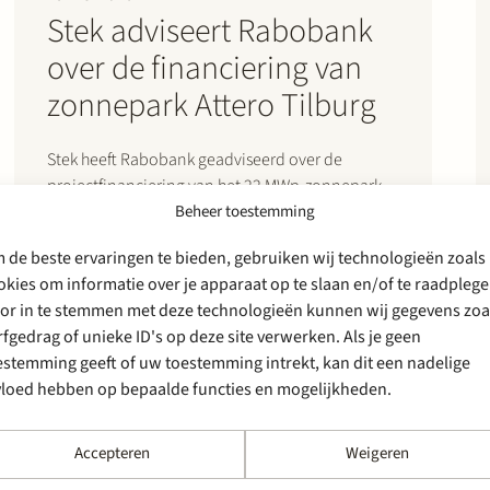
Stek adviseert Rabobank
over de financiering van
zonnepark Attero Tilburg
Stek heeft Rabobank geadviseerd over de
projectfinanciering van het 22 MWp-zonnepark
Beheer toestemming
van Attero in Tilburg. De financiering heeft
betrekking op de ontwikkeling, bouw en
 de beste ervaringen te bieden, gebruiken wij technologieën zoals
exploitatie van het zonne-energieproject, dat in
okies om informatie over je apparaat op te slaan en/of te raadplege
april 2026 financial close bereikte. Naar
or in te stemmen met deze technologieën kunnen wij gegevens zoa
verwachting zal het zonnepark jaarlijks
rfgedrag of unieke ID's op deze site verwerken. Als je geen
voldoende duurzame elektriciteit opwekken om
estemming geeft of uw toestemming intrekt, kan dit een nadelige
circa…
vloed hebben op bepaalde functies en mogelijkheden.
Accepteren
Weigeren