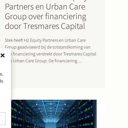
Partners en Urban Care
Group over financiering
door Tresmares Capital
Stek heeft H2 Equity Partners en Urban Care
Group geadviseerd bij de totstandkoming van
een financiering verstrekt door Tresmares Capital
aan Urban Care Group. De financiering
ondersteunt de verdere groei en
n.
acquisitiestrategie van Urban Care Group in de
ls
Nederlandse markt voor verenigingen van
eigenaars (VvE)-beheer. Urban Care Group…