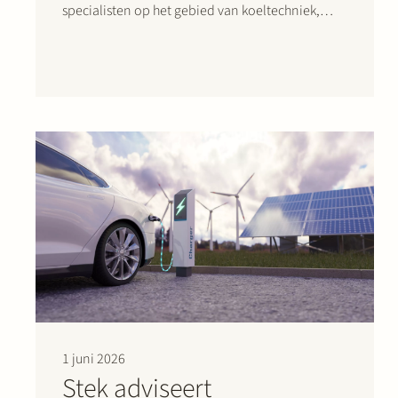
specialisten op het gebied van koeltechniek,
klimaattechnologie en agrarische
opslagoplossingen. Francks Kylindustri, een
portfolio bedrijf van IK Partners, is een
toonaangevende Scandinavische aanbieder van
industriële en commerciële koeloplossingen…
1 juni 2026
Stek adviseert