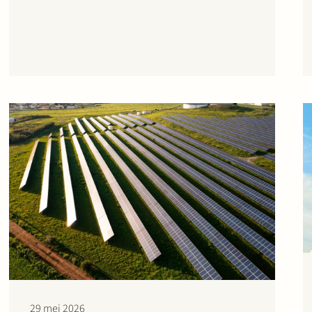
succes verweer voerden tegen de ingestelde
beroepen. In de eerste zaak stond Stek Utility
Support Group (USG) B.V. bij als derde-
belanghebbende in…
29 mei 2026