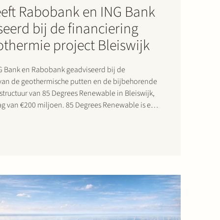
eeft Rabobank en ING Bank
eerd bij de financiering
thermie project Bleiswijk
NG Bank en Rabobank geadviseerd bij de
 van de geothermische putten en de bijbehorende
structuur van 85 Degrees Renewable in Bleiswijk,
 miljoen. 85 Degrees Renewable is een
energiebedrijf dat zich richt op de levering van
warmingsenergie aan…