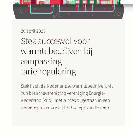
20 april 2026
Stek succesvol voor
warmtebedrijven bij
aanpassing
tariefregulering
Stek heeft de Nederlandse warmtebedrijven, via
hun branchevereniging Vereniging Energie-
Nederland (VEN), met succes bijgestaan in een
beroepsprocedure bij het College van Beroep
voor het bedrijfsleven (CBb) tegen het besluit van
de Autoriteit Consument en Markt (ACM) over het
toegestane rendement voor de