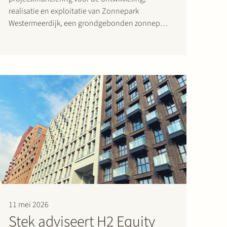
realisatie en exploitatie van Zonnepark
Westermeerdijk, een grondgebonden zonnepark
met een capaciteit van 148 MWp gelegen in de
Noordoostpolder en met een totale lengte van
circa 6,4 kilometer. De ligging, direct achter de
dijk en onder bestaande…
11 mei 2026
Stek adviseert H2 Equity