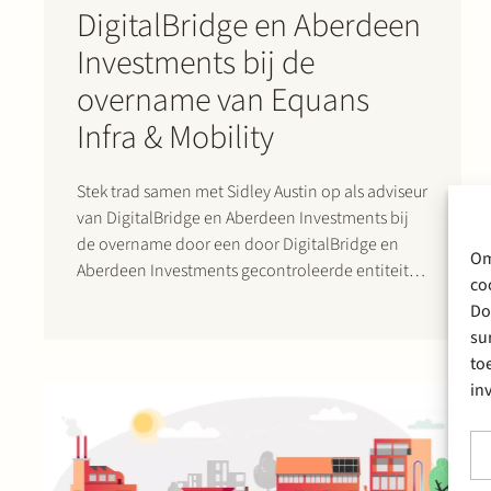
DigitalBridge en Aberdeen
Investments bij de
overname van Equans
Infra & Mobility
Stek trad samen met Sidley Austin op als adviseur
van DigitalBridge en Aberdeen Investments bij
de overname door een door DigitalBridge en
Om
Aberdeen Investments gecontroleerde entiteit
co
van Equans Infra & Mobility B.V. Na afronding van
Do
de transactie opereert het bedrijf onder de
su
nieuwe naam Velian. Het bedrijf is…
to
in