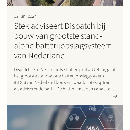
12 juni 2024
Stek adviseert Dispatch bij
bouw van grootste stand-
alone batterijopslagsysteem
van Nederland
Dispatch, een Nederlandse batterij ontwikkelaar, gaat
het grootste stand-alone batterijopslagsysteem
(BESS) van Nederland bouwen, waarbij Stek optrad
als adviserende partij. De batterij met een capaciteit
van 45 MW/90 MWh wordt de komende maanden
gebouwd in het havengebied van Dordrecht op een
terrein van 6000 m². De BESS…