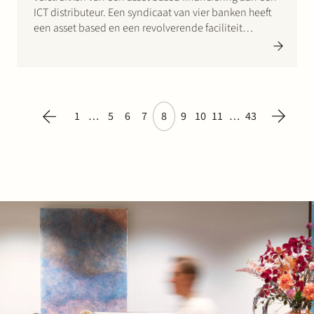
ICT distributeur. Een syndicaat van vier banken heeft
een asset based en een revolverende faciliteit
verstrekt aan een Europees opererende ICT
leverancier.
1
…
5
6
7
8
9
10
11
…
43