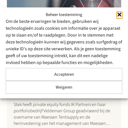
Beheer toestemming
Om de beste ervaringen te bieden, gebruiken wij
technologieën zoals cookies om informatie over je apparaat
op te slaan en/of te raadplegen. Door in te stemmen met
deze technologieën kunnen wij gegevens zoals surfgedrag of
23 mei 2024
unieke ID's op deze site verwerken. Als je geen toestemming
Stek adviseert IK Partners en
geeft of uw toestemming intrekt, kan dit een nadelige
haar portfoliobedrijf
invloed hebben op bepaalde functies en mogelijkheden.
Veldeman Group bij de
Accepteren
overname van Maessen
Weigeren
Tentsupply
Stek heeft private equity fonds IK Partners en haar
portfoliobedrijf Veldeman Group geadviseerd bij de
overname van Maessen Tentsupply en de
herinvestering van het management van Maessen