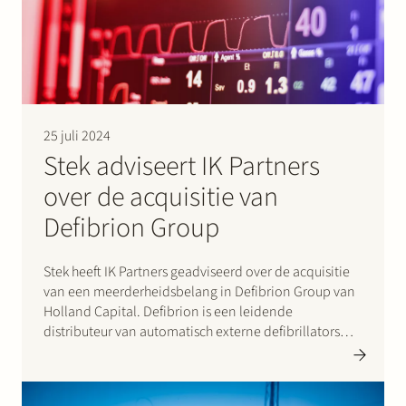
Werken bij Stek
25 juli 2024
Stek adviseert IK Partners
over de acquisitie van
Partner
Expertise
Energie
Defibrion Group
Volg ons
Stek heeft IK Partners geadviseerd over de acquisitie
van een meerderheidsbelang in Defibrion Group van
Holland Capital. Defibrion is een leidende
distributeur van automatisch externe defibrillators
(AED’s) en gerelateerde eerste hulp-producten. Met de
ondersteuning van IK Partners hoopt Defibrion Group
de komende jaren haar platform verder uit te