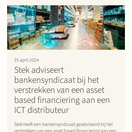
woningcorporaties Woonbron, Vidomes, Stedelink en
DUWO, samen met netbeheerder NetVerder,
warmteleverancier InWarmte en warmtebron
Geothermie Delft B.V.
25 april 2024
Stek adviseert
bankensyndicaat bij het
verstrekken van een asset
based financiering aan een
ICT distributeur
Stek heeft een bankensyndicaat geadviseerd bij het
verstrekken van een asset based financiering aan een