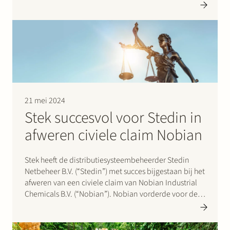
Tentsupply. Veldeman Group is een in België
gevestigde specialist in tentstructuren en modulaire
infrastructuur. Maessen Tentsupply is een gevestigde
naam op de…
21 mei 2024
Stek succesvol voor Stedin in
afweren civiele claim Nobian
Stek heeft de distributiesysteembeheerder Stedin
Netbeheer B.V. (“Stedin”) met succes bijgestaan bij het
afweren van een civiele claim van Nobian Industrial
Chemicals B.V. (“Nobian”). Nobian vorderde voor de
Rechtbank Rotterdam dat de rechtbank Stedin en de
transmissiesysteembeheerder TenneT TSO B.V.
hoofdelijk veroordeelde tot betaling van