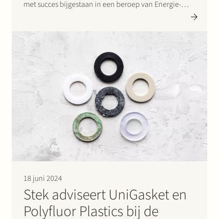
met succes bijgestaan in een beroep van Energie-
Nederland bij het College van Beroep van het
bedrijfsleven (“CBb”) tegen een besluit van de
toezichthouder op de energiemarkten, de Autoriteit
Consument en Markt (de “ACM”), met regels voor
congestiemanagement. Appellante…
18 juni 2024
Stek adviseert UniGasket en
Polyfluor Plastics bij de