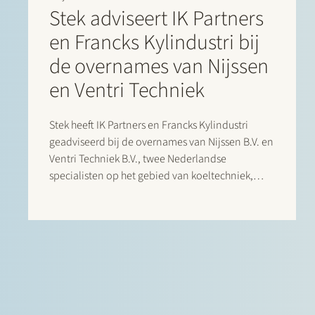
Stek adviseert IK Partners
en Francks Kylindustri bij
de overnames van Nijssen
en Ventri Techniek
Stek heeft IK Partners en Francks Kylindustri
geadviseerd bij de overnames van Nijssen B.V. en
Ventri Techniek B.V., twee Nederlandse
specialisten op het gebied van koeltechniek,
klimaattechnologie en agrarische
opslagoplossingen. Francks Kylindustri, een
portfolio bedrijf van IK Partners, is een
toonaangevende Scandinavische aanbieder van
industriële en commerciële koeloplossingen…