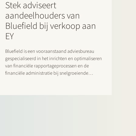
Stek adviseert
aandeelhouders van
Bluefield bij verkoop aan
EY
Bluefield is een vooraanstaand adviesbureau
gespecialiseerd in het inrichten en optimaliseren
van financiële rapportageprocessen en de
financiële administratie bij snelgroeiende
ondernemingen. Stek heeft de aandeelhouders
van Bluefield geadviseerd bij de verkoop van
Bluefield aan EY, waar Bluefield geïntegreerd zal
worden in de Finance Accounting Advisory
Services (FAAS) teams van…