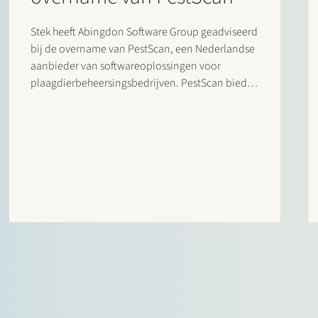
Stek heeft Abingdon Software Group geadviseerd
bij de overname van PestScan, een Nederlandse
aanbieder van softwareoplossingen voor
plaagdierbeheersingsbedrijven. PestScan biedt
een compleet softwarepakket voor
plaagdierbeheersingsprofessionals, gericht op
het vereenvoudigen van bedrijfsprocessen en het
bieden van duidelijke prestatie-inzichten. De
transactie stelt Abingdon Software Group in staat
haar portfolio verder…