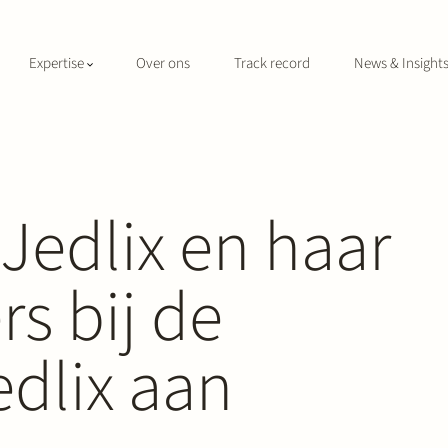
Expertise
Over ons
Track record
News & Insight
 Jedlix en haar
s bij de
dlix aan