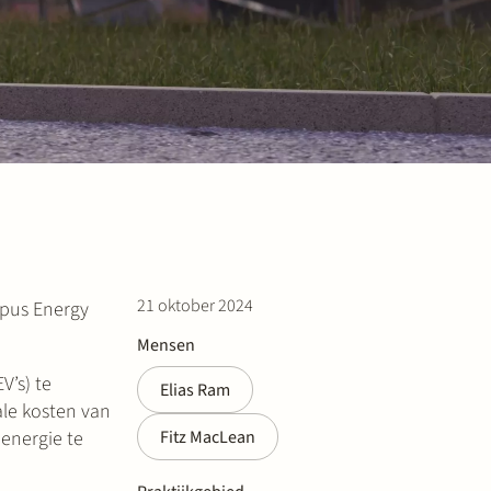
21 oktober 2024
opus Energy
Mensen
V’s) te
Elias Ram
ale kosten van
 energie te
Fitz MacLean