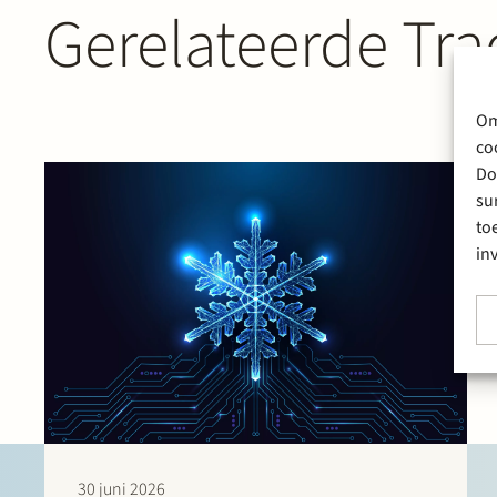
Gerelateerde Tra
Om
co
Do
su
to
in
30 juni 2026