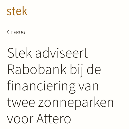
Doorgaan naar inhoud
NL
EN
TERUG
Mensen
Stek adviseert
Expertise
Rabobank bij de
Over ons
financiering van
Track record
twee zonneparken
News & Insights
voor Attero
Contact