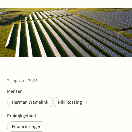
Werken bij Stek
Partner
Exper
2 augustus 2024
Mensen
Herman Wamelink
Niki Rossing
Praktijkgebied
Financieringen