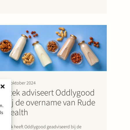
voorzieningenrechter van de rechtbank
Gelderland van 20 september 2023 en 6
december 2023 (de “kortgedingvonnissen”). In…
30 oktober 2024
Stek adviseert Oddlygood
bij de overname van Rude
n.
Health
ls
Stek heeft Oddlygood geadviseerd bij de