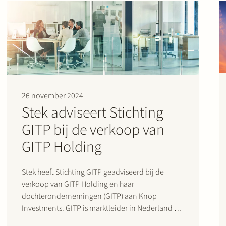
Autoriteit Consument en Markt (“ACM”) De…
26 november 2024
Stek adviseert Stichting
GITP bij de verkoop van
GITP Holding
Stek heeft Stichting GITP geadviseerd bij de
verkoop van GITP Holding en haar
dochterondernemingen (GITP) aan Knop
Investments. GITP is marktleider in Nederland op
het gebied van HR assessments,