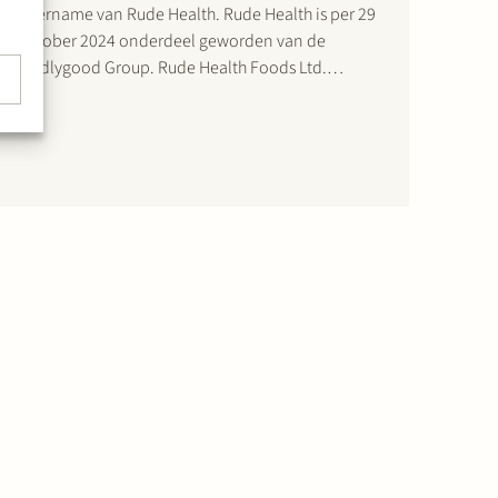
overname van Rude Health. Rude Health is per 29
oktober 2024 onderdeel geworden van de
Oddlygood Group. Rude Health Foods Ltd.
produceert en ontwikkelt samen met haar
dochteronderneming Rude Health Foods B.V.
plantaardige dranken, ontbijtgranen en
tussendoortjes. De overname van Rude Health,…