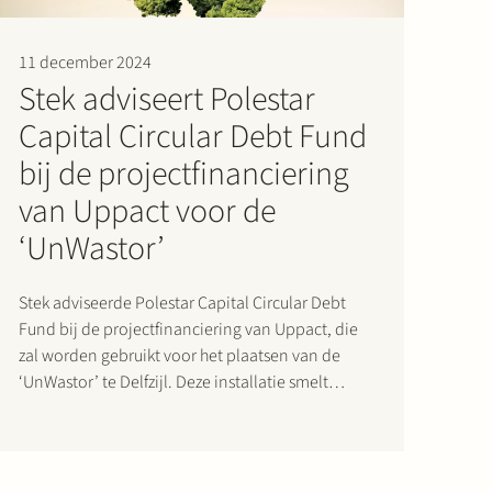
11 december 2024
Stek adviseert Polestar
Capital Circular Debt Fund
bij de projectfinanciering
van Uppact voor de
‘UnWastor’
Stek adviseerde Polestar Capital Circular Debt
Fund bij de projectfinanciering van Uppact, die
zal worden gebruikt voor het plaatsen van de
‘UnWastor’ te Delfzijl. Deze installatie smelt
allerlei ongesorteerd afval en zet het om in
hoogwaardige nieuwe bouw- en
constructiematerialen. De gerecycelde
producten zijn 100% circulair, en voor elke…