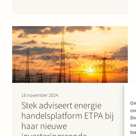
overname in Nederland is die tot stand is
gekomen via een search fund. “Entrepreneurship
through acquisition” De overname werd
gerealiseerd via…
18 november 2024
Stek adviseert energie
Om
co
handelsplatform ETPA bij
Do
haar nieuwe
su
to