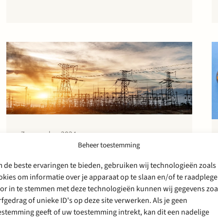
loopbaancoaching en trainingen die zowel
virtueel als op locatie worden uitgevoerd. De
overname door Knop Investments en de
daaraan…
7 november 2024
Beheer toestemming
Stek succesvol voor
distributiesysteembeheerd
 de beste ervaringen te bieden, gebruiken wij technologieën zoals
okies om informatie over je apparaat op te slaan en/of te raadplege
ers elektriciteit in beroep
or in te stemmen met deze technologieën kunnen wij gegevens zoa
over aansluittermijnen
rfgedrag of unieke ID's op deze site verwerken. Als je geen
estemming geeft of uw toestemming intrekt, kan dit een nadelige