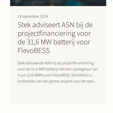
19 december 2024
Stek adviseert ASN bij de
projectfinanciering voor
de 31,6 MW batterij voor
FlevoBESS
Stek adviseerde ASN bij de projectfinanciering
voor de 31,6 MW batterij met een opslagduur van
4 uur (126 MWh) voor FlevoBESS. De batterij is
onderdeel van een groter project voor de opslag
van duurzame energie, een gezamenlijk initiatief
van FlevoBESS, GreenPowerBank Dronten en
Pure Energie. De batterij wordt een…