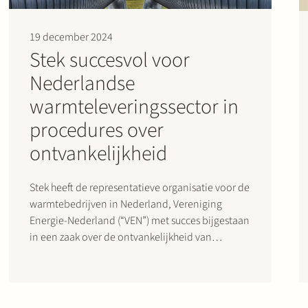
19 december 2024
Stek succesvol voor
Nederlandse
warmteleveringssector in
procedures over
ontvankelijkheid
Stek heeft de representatieve organisatie voor de
warmtebedrijven in Nederland, Vereniging
Energie-Nederland (“VEN”) met succes bijgestaan
in een zaak over de ontvankelijkheid van
particulieren in bestuursrechtelijke procedures
tegen de maximumtarieven voor de
warmteleveranciers zoals vastgesteld door de
toezichthouder op de energiemarkten, de