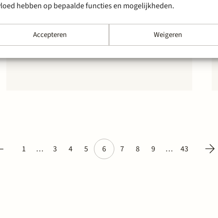
vloed hebben op bepaalde functies en mogelijkheden.
Stek heeft met succes alle Nederlandse
distributiesysteembeheerders elektriciteit, via
hun branchevereniging Netbeheer Nederland,
Accepteren
Weigeren
bijgestaan in een beroep bij het College van
Beroep voor het bedrijfsleven (CBb). Het beroep
was ingesteld tegen een besluit van de
toezichthouder op de energiemarkten, de
Autoriteit Consument en Markt (ACM), tot
vaststelling van de…
1
…
3
4
5
6
7
8
9
…
43