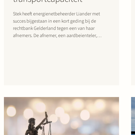
Stek heeft energienetbeheerder Liander met
succes bijgestaan in een kort geding bij de
rechtbank Gelderland tegen een van haar
afnemers. De afnemer, een aardbeienteler,
zorgde voor problemen op het elektriciteitsnet
door te veel transportcapaciteit te gebruiken.
Liander heeft met succes gevorderd dat de
afnemer zich op straffe van verbeurte van…