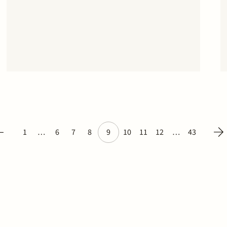
televisiefabrikant Vestel. De procedure houdt
verband met het besluit van 5 december 2012
van de Europese Commissie, waarin de Europese
Commissie heeft vastgesteld dat een aantal
bedrijven…
1
…
6
7
8
9
10
11
12
…
43