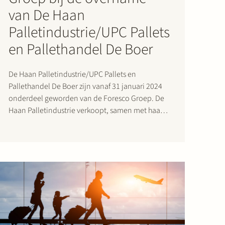
van De Haan
Palletindustrie/UPC Pallets
en Pallethandel De Boer
De Haan Palletindustrie/UPC Pallets en
Pallethandel De Boer zijn vanaf 31 januari 2024
onderdeel geworden van de Foresco Groep. De
Haan Palletindustrie verkoopt, samen met haar
dochtermaatschappijen UPC Pallets en
Pallethandel De Boer, jaarlijks meer dan 1,4
miljoen pallets, waarvan tweederde gebruikt en
eenderde nieuw. Daarnaast worden jaarlijks
meer dan…