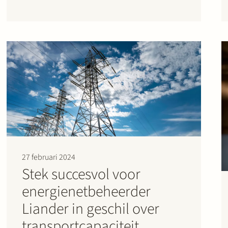
EBS gegund. De financiering heeft…
27 februari 2024
Stek succesvol voor
energienetbeheerder
Liander in geschil over
transportcapaciteit