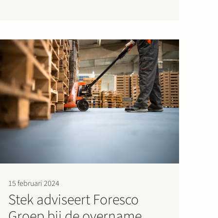
verzorgingsgebied. De investering zorgt voor een
verdere versterking van de vermogenspositie van
Stedin en is een bewijs van de betrokkenheid
van de provincies…
15 februari 2024
Stek adviseert Foresco
Groep bij de overname