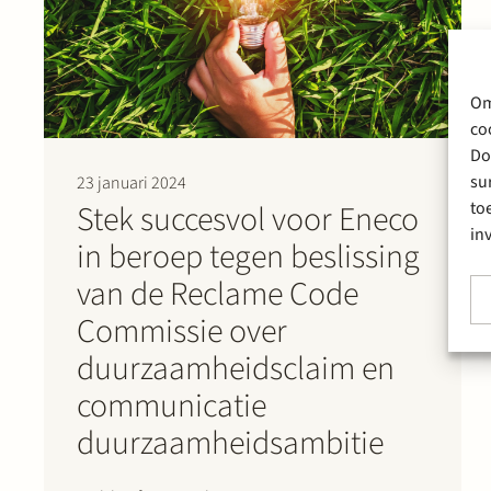
Om
co
Do
su
23 januari 2024
to
Stek succesvol voor Eneco
in
in beroep tegen beslissing
van de Reclame Code
Commissie over
duurzaamheidsclaim en
communicatie
duurzaamheidsambitie