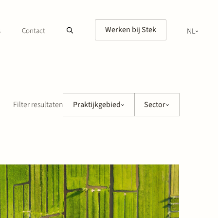
Werken bij Stek
s
Contact
NL
EN
Filter resultaten
Praktijkgebied
Sector