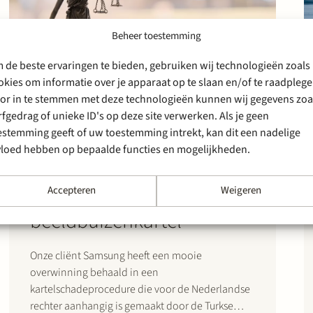
Beheer toestemming
 de beste ervaringen te bieden, gebruiken wij technologieën zoals
okies om informatie over je apparaat op te slaan en/of te raadplege
or in te stemmen met deze technologieën kunnen wij gegevens zoa
19 januari 2024
rfgedrag of unieke ID's op deze site verwerken. Als je geen
Overwinning voor onze
estemming geeft of uw toestemming intrekt, kan dit een nadelige
cliënt Samsung in een
vloed hebben op bepaalde functies en mogelijkheden.
kartelschadezaak in
verband met het
Accepteren
Weigeren
beeldbuizenkartel
Onze cliënt Samsung heeft een mooie
overwinning behaald in een
kartelschadeprocedure die voor de Nederlandse
rechter aanhangig is gemaakt door de Turkse