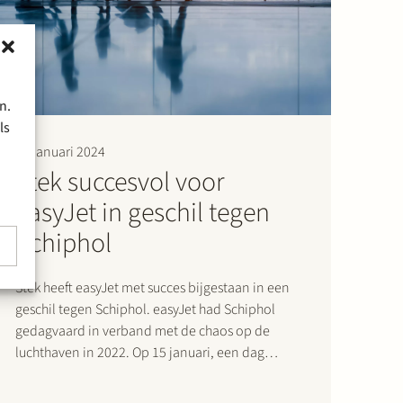
n.
ls
16 januari 2024
Stek succesvol voor
easyJet in geschil tegen
Schiphol
Stek heeft easyJet met succes bijgestaan in een
geschil tegen Schiphol. easyJet had Schiphol
gedagvaard in verband met de chaos op de
luchthaven in 2022. Op 15 januari, een dag
voordat de zitting zou plaatsvinden, is tussen
easyJet en Schiphol overeenstemming bereikt