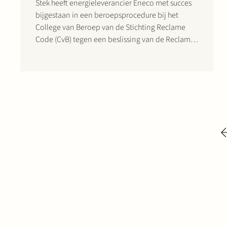
Stek heeft energieleverancier Eneco met succes
bijgestaan in een beroepsprocedure bij het
College van Beroep van de Stichting Reclame
Code (CvB) tegen een beslissing van de Reclame
Code Commissie (RCC). Deze procedure betrof
een radiocommercial van Eneco, waarin Eneco
met de mededelingen “Sneller klimaatneutraal
worden? We doen het nu!” en…