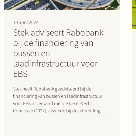
10 april 2024
Stek adviseert Rabobank
bij de financiering van
bussen en
laadinfrastructuur voor
EBS
Stek heeft Rabobank geadviseerd bij de
financiering van bussen en laadinfrastructuur
voor EBS in verband met de IJssel-Vecht
Concessie (2022), alsmede bij de uitbreiding
daarvan voor het openbaar vervoer in Lelystad
en IJsselmond (2024). Het openbaar vervoer in
deze regio’s is middels concessieverlening aan