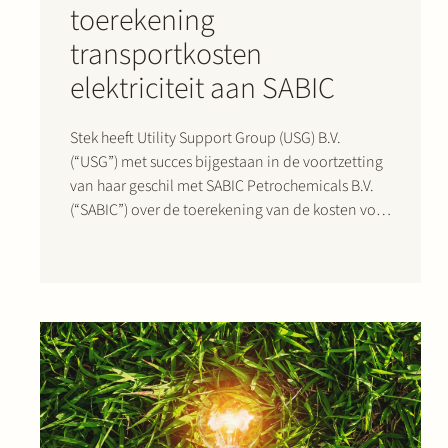
toerekening
transportkosten
elektriciteit aan SABIC
Stek heeft Utility Support Group (USG) B.V.
(“USG”) met succes bijgestaan in de voortzetting
van haar geschil met SABIC Petrochemicals B.V.
(“SABIC”) over de toerekening van de kosten voor
het transport van elektriciteit op het gesloten
distributiesysteem van USG op het zogenoemde
Chemelot-terrein (het “GDS”). Stek had USG al
met…