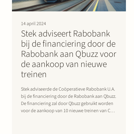
14 april 2024
Stek adviseert Rabobank
bij de financiering door de
Rabobank aan Qbuzz voor
de aankoop van nieuwe
treinen
Stek adviseerde de Coöperatieve Rabobank U.A.
bij de financiering door de Rabobank aan Qbuzz.
De financiering zal door Qbuzz gebruikt worden
voor de aankoop van 10 nieuwe treinen van CAF
(Construcciones y Auxiliar de Ferrocarriles). Stek
heeft ook geadviseerd over de aankoop- en
onderhoudsovereenkomst met CAF. De treinen