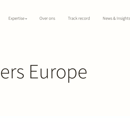
Expertise
Over ons
Track record
News & Insight
ers Europe