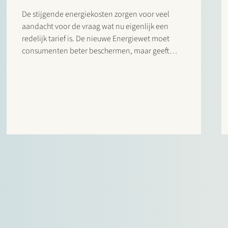
De stijgende energiekosten zorgen voor veel
aandacht voor de vraag wat nu eigenlijk een
redelijk tarief is. De nieuwe Energiewet moet
consumenten beter beschermen, maar geeft
weinig duidelijkheid over hoe de energieprijzen
voor consumenten moeten worden beoordeeld.
Dat komt doordat Europese regels het ingrijpen
in energieprijzen slechts in…