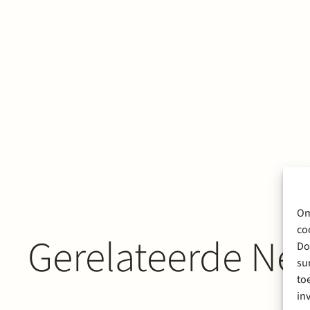
Om
co
Gerelateerde New
Do
su
to
in