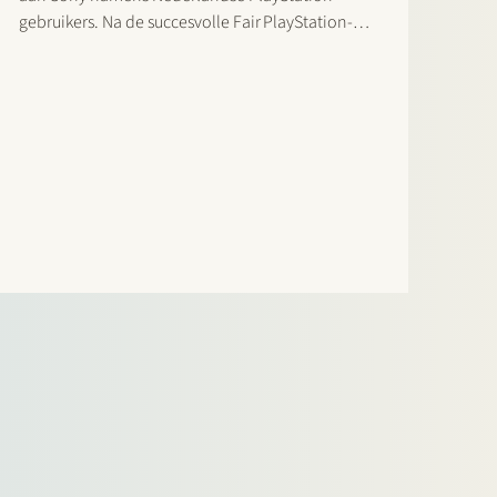
gebruikers. Na de succesvolle Fair PlayStation-
campagne start nu formeel de rechtszaak waarin
Sony’s controle over de prijsstelling en
distributie binnen het PlayStation-ecosysteem
centraal staat. De actie volgt op soortgelijke
procedures in het Verenigd Koninkrijk en
Portugal, waar…