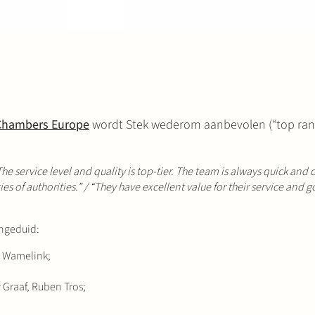
Chambers Europe
wordt Stek wederom aanbevolen (“top rank
The service level and quality is top-tier. The team is always quick and o
es of authorities.” /
“They have excellent value for their service and 
angeduid:
n Wamelink;
r Graaf, Ruben Tros;