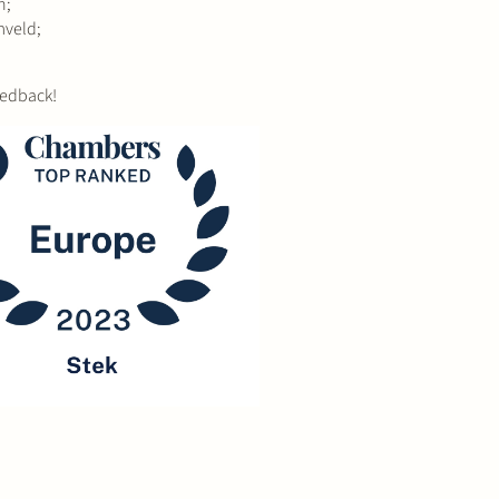
n;
mveld;
eedback!