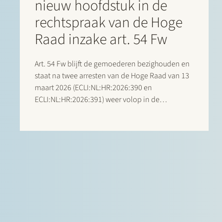
nieuw hoofdstuk in de
rechtspraak van de Hoge
Raad inzake art. 54 Fw
Art. 54 Fw blijft de gemoederen bezighouden en
staat na twee arresten van de Hoge Raad van 13
maart 2026 (ECLI:NL:HR:2026:390 en
ECLI:NL:HR:2026:391) weer volop in de
belangstelling. De rechtsvraag was in beide
gevallen hetzelfde en de Hoge Raad behandelt
het vraagstuk enkel in nr. 390 inhoudelijk.