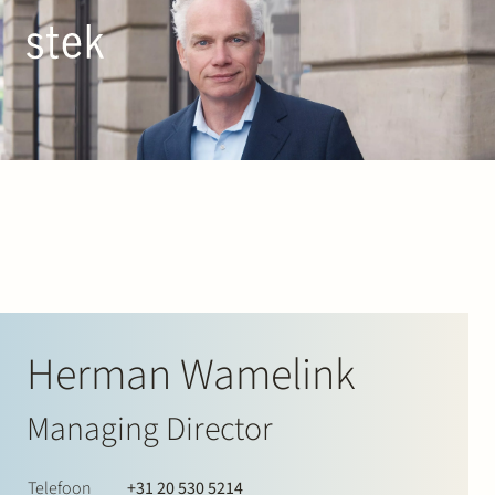
Doorgaan naar inhoud
NL
EN
Mensen
Expertise
Over ons
Track record
Herman Wamelink
News & Insights
Managing Director
Contact
Telefoon
+31 20 530 5214