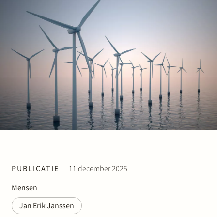
Werken bij Stek
Partner
Exper
PUBLICATIE
11 december 2025
Mensen
Jan Erik Janssen