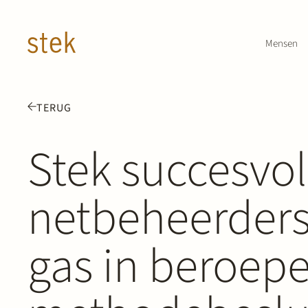
Doorgaan naar inhoud
Mensen
TERUG
Stek succesvol
netbeheerders 
gas in beroep