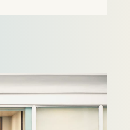
toezichthouder op de energiemarkten, de
Autoriteit Consument en Markt (“ACM”) De…