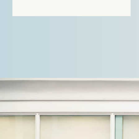
succes verweer voerden tegen de ingestelde
beroepen. In de eerste zaak stond Stek Utility
Support Group (USG) B.V. bij als derde-
belanghebbende in…