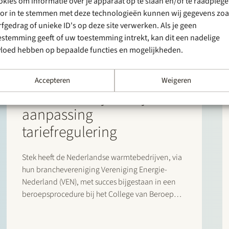
okies om informatie over je apparaat op te slaan en/of te raadplege
or in te stemmen met deze technologieën kunnen wij gegevens zoa
rfgedrag of unieke ID's op deze site verwerken. Als je geen
estemming geeft of uw toestemming intrekt, kan dit een nadelige
vloed hebben op bepaalde functies en mogelijkheden.
20 april 2026
Stek succesvol voor
Accepteren
Weigeren
warmtebedrijven bij
aanpassing
tariefregulering
Stek heeft de Nederlandse warmtebedrijven, via
hun branchevereniging Vereniging Energie-
Nederland (VEN), met succes bijgestaan in een
beroepsprocedure bij het College van Beroep
voor het bedrijfsleven (CBb) tegen het besluit van
de Autoriteit Consument en Markt (ACM) over het