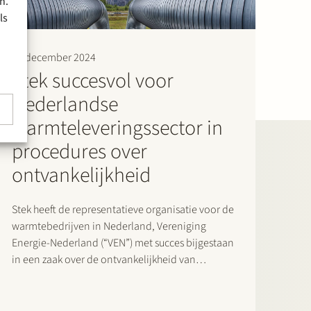
n.
ls
19 december 2024
Stek succesvol voor
Nederlandse
warmteleveringssector in
procedures over
ontvankelijkheid
Stek heeft de representatieve organisatie voor de
warmtebedrijven in Nederland, Vereniging
Energie-Nederland (“VEN”) met succes bijgestaan
in een zaak over de ontvankelijkheid van
particulieren in bestuursrechtelijke procedures
tegen de maximumtarieven voor de
warmteleveranciers zoals vastgesteld door de