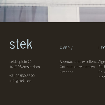
OVER /
LEG
Leidseplein 29
Approachable excellence
Alg
1017 PS Amsterdam
Ontmoet onze mensen
Rech
Over ons
Priv
+31 20 530 52 00
Klac
info@stek.com