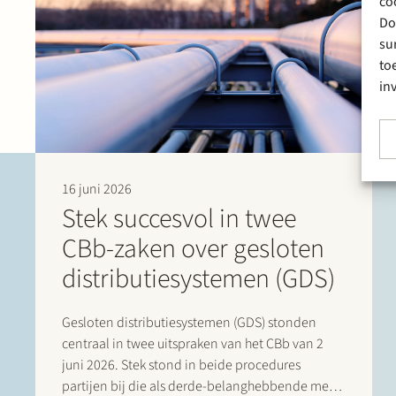
co
Do
su
to
in
16 juni 2026
Stek succesvol in twee
CBb-zaken over gesloten
distributiesystemen (GDS)
Gesloten distributiesystemen (GDS) stonden
centraal in twee uitspraken van het CBb van 2
juni 2026. Stek stond in beide procedures
partijen bij die als derde-belanghebbende met