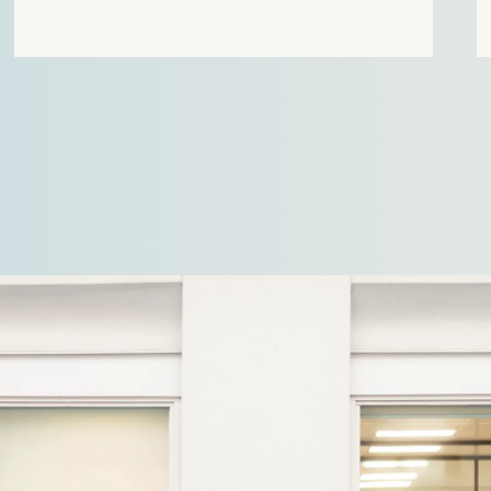
toegestane rendement voor de
warmteleveranciers 2023-2025. Op 14 april
2026…