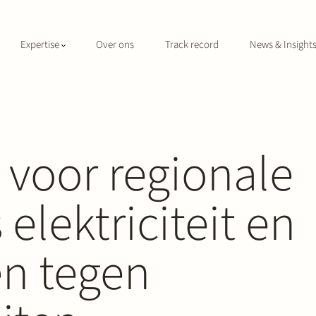
Expertise
Over ons
Track record
News & Insight
 voor regionale
elektriciteit en
en tegen