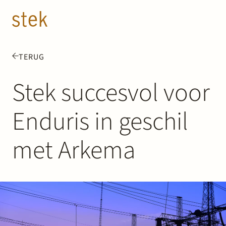
Doorgaan naar inhoud
NL
EN
TERUG
Mensen
Stek succesvol voor
Expertise
Enduris in geschil
Over ons
met Arkema
Track record
News & Insights
Contact