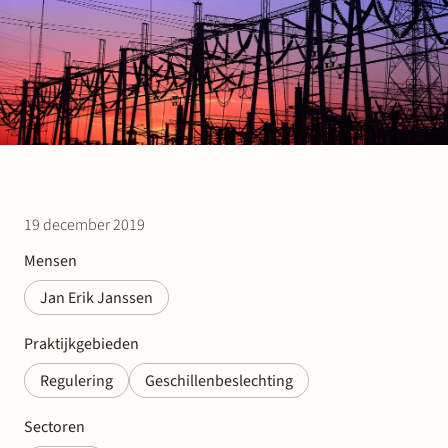
Werken bij Stek
Partner
Exper
19 december 2019
Mensen
Jan Erik Janssen
Praktijkgebieden
Regulering
Geschillenbeslechting
Sectoren