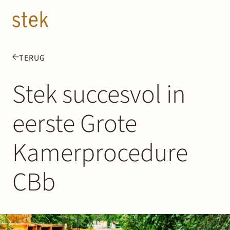
Doorgaan naar inhoud
NL
EN
TERUG
Mensen
Stek succesvol in
Expertise
eerste Grote
Over ons
Kamerprocedure
Track record
CBb
News & Insights
Contact