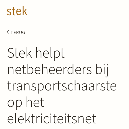
Doorgaan naar inhoud
NL
EN
TERUG
Mensen
Stek helpt
Expertise
netbeheerders bij
Over ons
transportschaarste
Track record
op het
News & Insights
elektriciteitsnet
Contact