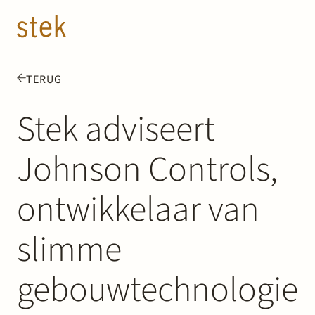
Doorgaan naar inhoud
NL
EN
TERUG
Mensen
Stek adviseert
Expertise
Johnson Controls,
Over ons
ontwikkelaar van
Track record
slimme
News & Insights
gebouwtechnologie
Contact