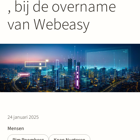
, bij de overname
Werken bij Stek
van Webeasy
Partner
Exper
24 januari 2025
Mensen