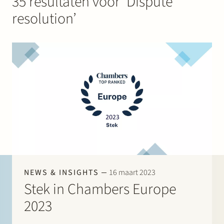
35 resultaten voor ‘Dispute
Werken bij Stek
resolution’
Partner
Exper
NEWS & INSIGHTS
16 maart 2023
Stek in Chambers Europe
2023