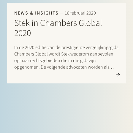
NEWS & INSIGHTS
18 februari 2020
Stek in Chambers Global
2020
In de 2020 editie van de prestigieuze vergelijkingsgids
Chambers Global wordt Stek wederom aanbevolen
op haar rechtsgebieden die in die gids zijn
opgenomen. De volgende advocaten worden als
“Leaders in their Field” aangeduid: Banking &
Finance: Frans Haak, Sharon Kaufmann, Herman
Wamelink; Corporate/M&A Mid-Market: Maarten van
der Graaf, Jasper Stek;…