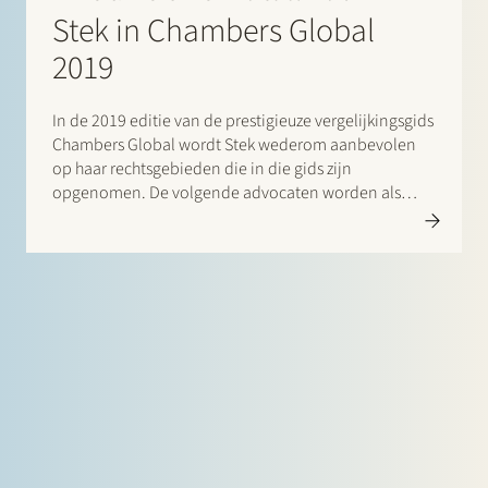
Stek in Chambers Global
2019
In de 2019 editie van de prestigieuze vergelijkingsgids
Chambers Global wordt Stek wederom aanbevolen
op haar rechtsgebieden die in die gids zijn
opgenomen. De volgende advocaten worden als
“Leaders in their Field” aangeduid: Banking &
Finance: Frans Haak, Sharon Kaufmann, Herman
Wamelink; Corporate/M&A Mid-Market: Maarten van
der Graaf, Jasper Stek; Dispute Resolution:…