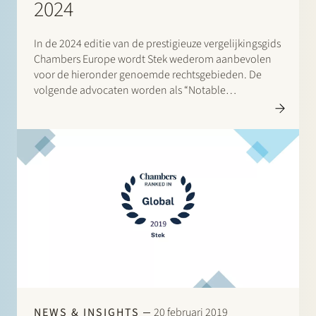
2024
In de 2024 editie van de prestigieuze vergelijkingsgids
Chambers Europe wordt Stek wederom aanbevolen
voor de hieronder genoemde rechtsgebieden. De
volgende advocaten worden als “Notable
Practitioners” aangeduid: Banking & Finance: Sharon
Kaufmann, Herman Wamelink; Banking & Finance –
Project Finance: Herman Wamelink; Corporate/M&A
Mid-Market: Eelco Bijkerk, Maarten van der…
NEWS & INSIGHTS
20 februari 2019