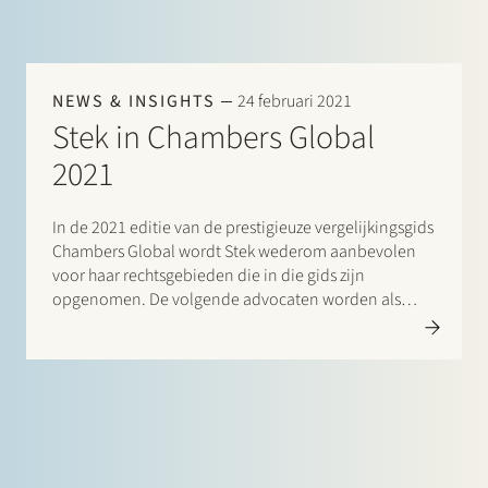
NEWS & INSIGHTS
24 februari 2021
Stek in Chambers Global
2021
In de 2021 editie van de prestigieuze vergelijkingsgids
Chambers Global wordt Stek wederom aanbevolen
voor haar rechtsgebieden die in die gids zijn
opgenomen. De volgende advocaten worden als
“Leaders in their Field” aangeduid: Banking &
Finance: Frans Haak, Sharon Kaufmann, Herman
Wamelink; Corporate/M&A Mid-Market: Eelco Bijkerk,
Maarten van der…