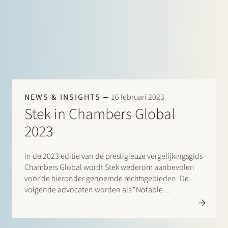
NEWS & INSIGHTS
16 februari 2023
Stek in Chambers Global
2023
In de 2023 editie van de prestigieuze vergelijkingsgids
Chambers Global wordt Stek wederom aanbevolen
voor de hieronder genoemde rechtsgebieden. De
volgende advocaten worden als “Notable
Practitioners” aangeduid: Banking & Finance: Frans
Haak, Sharon Kaufmann, Herman Wamelink;
Corporate/M&A Mid-Market: Eelco Bijkerk, Maarten