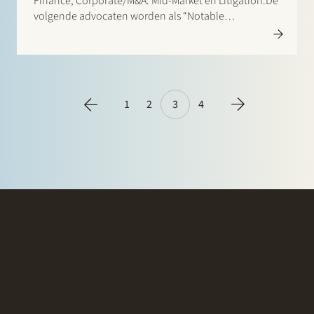
Finance, Corporate/M&A: Mid-Market en Litigation.De
volgende advocaten worden als “Notable
Practitioners” aangeduid: Banking & Finance: Sharon
Kaufmann and Herman Wamelink Corporate/M&A
Mid-Market: Eelco Bijkerk, Maarten van der Graaf, and
Ruben Tros Dispute Resolution: Gerben Smit…
1
2
3
4