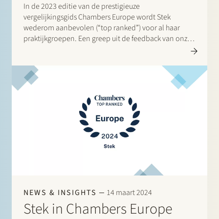
In de 2023 editie van de prestigieuze
vergelijkingsgids Chambers Europe wordt Stek
wederom aanbevolen (“top ranked”) voor al haar
praktijkgroepen. Een greep uit de feedback van onze
cliënten en vakgenoten: “The service level and quality
is top-tier. The team is always quick and on the ball.” /
“It…
NEWS & INSIGHTS
14 maart 2024
Stek in Chambers Europe