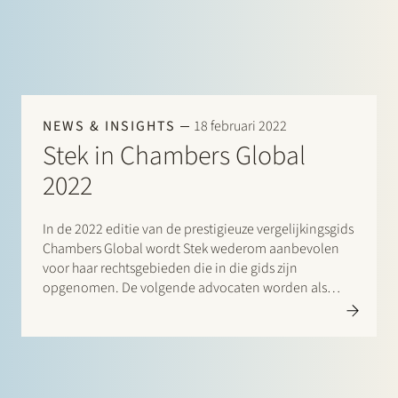
NEWS & INSIGHTS
18 februari 2022
Stek in Chambers Global
2022
In de 2022 editie van de prestigieuze vergelijkingsgids
Chambers Global wordt Stek wederom aanbevolen
voor haar rechtsgebieden die in die gids zijn
opgenomen. De volgende advocaten worden als
“Leaders in their Field” aangeduid: Banking &
Finance: Frans Haak, Sharon Kaufmann, Herman
Wamelink; Corporate/M&A Mid-Market: Eelco Bijkerk,
Maarten…