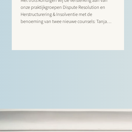
Met trots kondigen wij de versterking aan van
onze praktijkgroepen Dispute Resolution en
Herstructurering & Insolventie met de
benoeming van twee nieuwe counsels: Tanja
Schasfoort (Dispute Resolution) en Dawid
Sztandera (Herstructurering & Insolventie), per 1
januari 2025. Tanja is gespecialiseerd in
commerciële geschillenbeslechting. Zij…