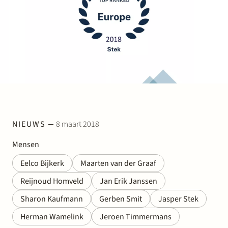
Werken bij Stek
Partner
Exper
NIEUWS
8 maart 2018
Mensen
Eelco Bijkerk
Maarten van der Graaf
Reijnoud Homveld
Jan Erik Janssen
Sharon Kaufmann
Gerben Smit
Jasper Stek
Herman Wamelink
Jeroen Timmermans