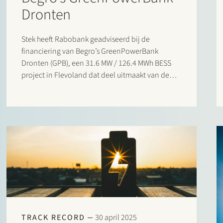
Dronten
Stek heeft Rabobank geadviseerd bij de
financiering van Begro’s GreenPowerBank
Dronten (GPB), een 31.6 MW / 126.4 MWh BESS
project in Flevoland dat deel uitmaakt van de
Dronter Energie Opslag. Met deze afronding van
de financiering kan de bouw van de
energieopslagfaciliteit beginnen, waarmee
wordt…
TRACK RECORD
30 april 2025