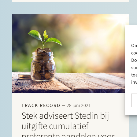
Om
co
Do
su
to
in
TRACK RECORD
28 juni 2021
Stek adviseert Stedin bij
uitgifte cumulatief
preferente aandelen voor