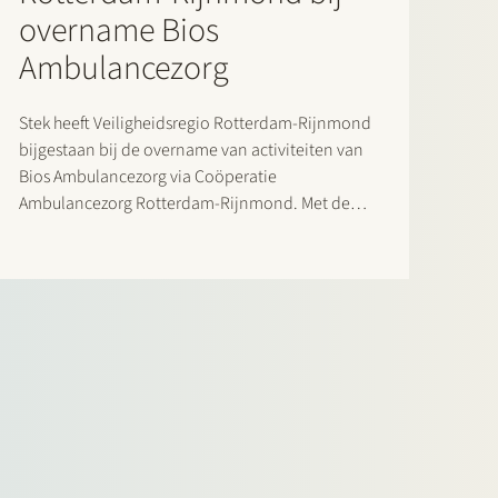
overname Bios
Ambulancezorg
Stek heeft Veiligheidsregio Rotterdam-Rijnmond
bijgestaan bij de overname van activiteiten van
Bios Ambulancezorg via Coöperatie
Ambulancezorg Rotterdam-Rijnmond. Met de
overname wordt de ambulancezorg in de regio
Rotterdam in één organisatie ondergebracht.
Steks betrokkenheid betrof regulatoire aspecten
van de transactie, waaronder de melding van de
overname bij de Nederlandse Zorgautoriteit.