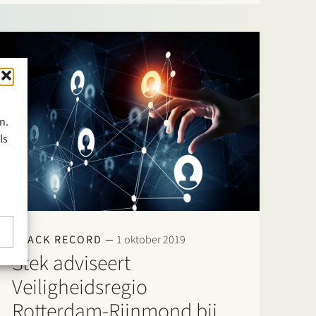
wordt. Deze voorwaarden zijn vastgelegd in een
‘afsprakenkader’, dat de ministers Kaag…
n.
ls
TRACK RECORD
1 oktober 2019
Stek adviseert
Veiligheidsregio
Rotterdam-Rijnmond bij