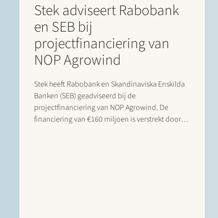
Stek adviseert Rabobank
en SEB bij
projectfinanciering van
NOP Agrowind
Stek heeft Rabobank en Skandinaviska Enskilda
Banken (SEB) geadviseerd bij de
projectfinanciering van NOP Agrowind. De
financiering van €160 miljoen is verstrekt door
Rabobank en SEB en omvat zowel de
herfinanciering van het operationele onshore
windpark met een capaciteit van 197 MW als een
aanvullende financiering voor de bouw…