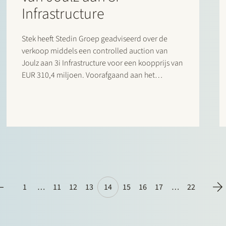
Infrastructure
Stek heeft Stedin Groep geadviseerd over de
verkoop middels een controlled auction van
Joulz aan 3i Infrastructure voor een koopprijs van
EUR 310,4 miljoen. Voorafgaand aan het
transactieproces heeft een carve-out van Joulz
uit de Stedin Groep plaatsgevonden. Joulz
bestaat uit de bedrijfsonderdelen Joulz
Infradiensten en Joulz Meetbedrijf. Joulz…
1
…
11
12
13
14
15
16
17
…
22