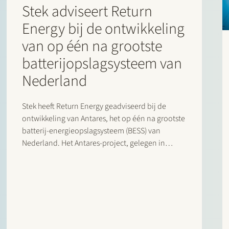
Stek adviseert Return
Energy bij de ontwikkeling
van op één na grootste
batterijopslagsysteem van
Nederland
Stek heeft Return Energy geadviseerd bij de
ontwikkeling van Antares, het op één na grootste
batterij-energieopslagsysteem (BESS) van
Nederland. Het Antares-project, gelegen in
Waddinxveen, zal bestaan uit een batterij met
een capaciteit van 100 MW/200 MWh die
rechtstreeks wordt aangesloten op het TenneT-
netwerk. De oplevering wordt verwacht medio
2026.