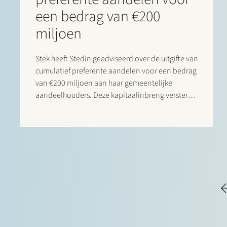
een bedrag van €200
miljoen
Stek heeft Stedin geadviseerd over de uitgifte van
cumulatief preferente aandelen voor een bedrag
van €200 miljoen aan haar gemeentelijke
aandeelhouders. Deze kapitaalinbreng versterkt
het eigen vermogen van de netbeheerder en is
nog om vergaande investeringen mogelijk te
maken in de energietransitie. Stedin heeft een
totale investeringsbehoefte van €1 miljard…