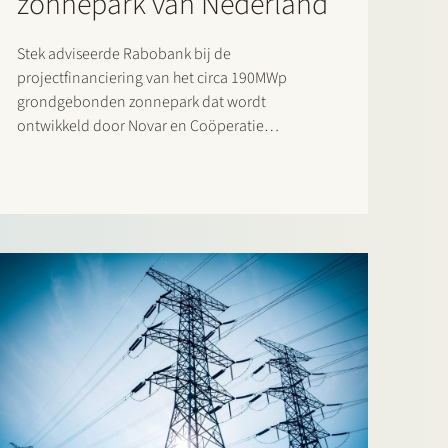
zonnepark van Nederland
Stek adviseerde Rabobank bij de
projectfinanciering van het circa 190MWp
grondgebonden zonnepark dat wordt
ontwikkeld door Novar en Coöperatie
Eekerpolder. Het zonnepark wordt het grootste
zonnepark in Nederland op dit moment. Het
zonnepark zal niet alleen energie produceren,
maar zal ook ruimte bieden aan natuur, recreatie
en innovatie.