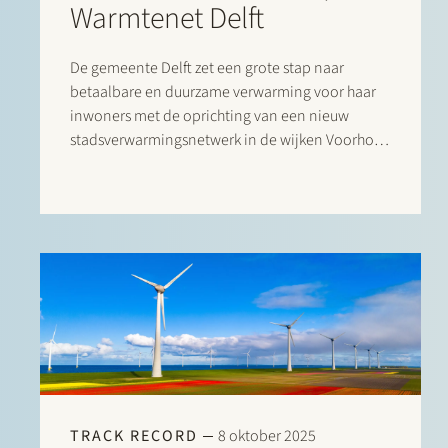
Warmtenet Delft
De gemeente Delft zet een grote stap naar
betaalbare en duurzame verwarming voor haar
inwoners met de oprichting van een nieuw
stadsverwarmingsnetwerk in de wijken Voorhof
en Buitenhof. Onlangs hebben belangrijke
stakeholders, waaronder woningcorporaties
Woonbron, Vidomes, Stedelink en DUWO, samen
met netbeheerder NetVerder, warmteleverancier
InWarmte en warmtebron Geothermie Delft B.V.
TRACK RECORD
8 oktober 2025