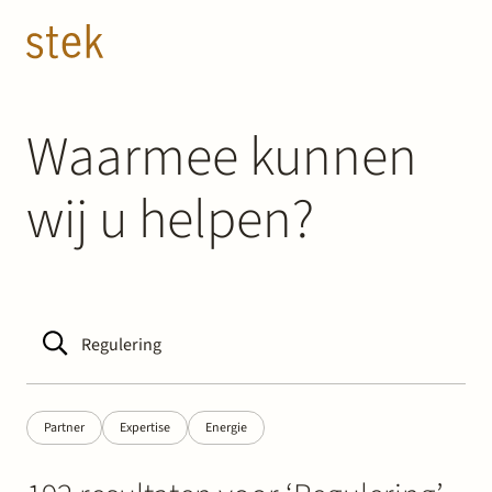
Doorgaan naar inhoud
NL
EN
Mensen
Waarmee kunnen
wij u helpen?
Expertise
Over ons
Track record
News & Insights
Partner
Expertise
Energie
Contact