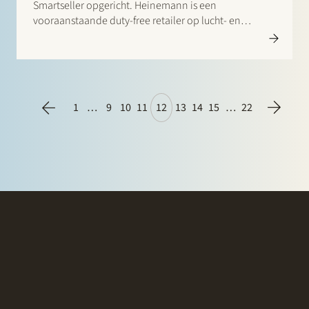
Smartseller opgericht. Heinemann is een
vooraanstaande duty-free retailer op lucht- en
zeehavens. Casualfood houdt zich bezig met de
exploitatie van catering en snackfaciliteiten en met
het aanbieden van kant en klare maaltijden voor
onderweg. Heinemann en Casualfood hebben…
1
…
9
10
11
12
13
14
15
…
22