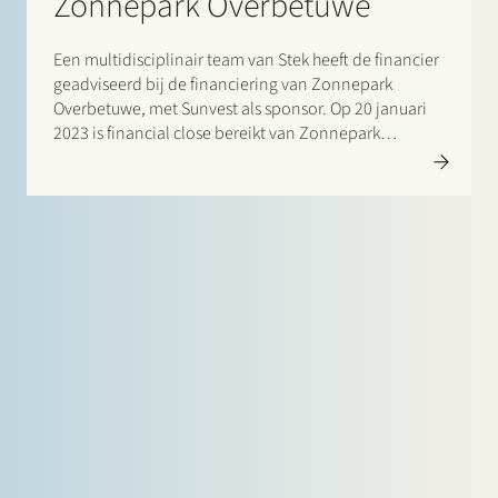
Zonnepark Overbetuwe
Een multidisciplinair team van Stek heeft de financier
geadviseerd bij de financiering van Zonnepark
Overbetuwe, met Sunvest als sponsor. Op 20 januari
2023 is financial close bereikt van Zonnepark
Overbetuwe – Sunvest’s grootste zonnepark tot nu
toe. Het betreft een langgerekt zonnepark tussen de
Betuweroute en de A15, tussen de…