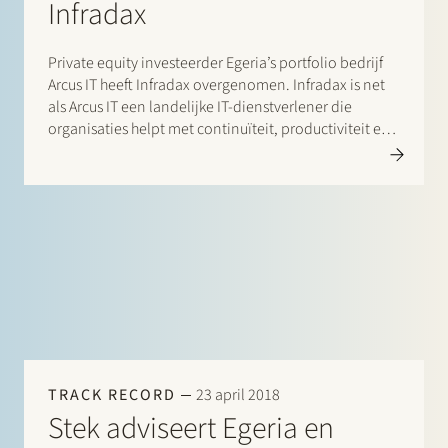
Infradax
Private equity investeerder Egeria’s portfolio bedrijf
Arcus IT heeft Infradax overgenomen. Infradax is net
als Arcus IT een landelijke IT-dienstverlener die
organisaties helpt met continuïteit, productiviteit en
vernieuwing door inzet van IT. Stek adviseerde Egeria
en Arcus IT in deze transactie. Klik hier voor het
persbericht.
TRACK RECORD
23 april 2018
Stek adviseert Egeria en