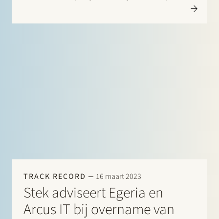
van 45 MW/90 MWh wordt de komende maanden
gebouwd in het havengebied van Dordrecht op een
terrein van 6000 m². De BESS…
TRACK RECORD
16 maart 2023
Stek adviseert Egeria en
Arcus IT bij overname van