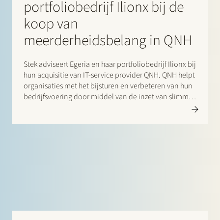
portfoliobedrijf Ilionx bij de
koop van
meerderheidsbelang in QNH
Stek adviseert Egeria en haar portfoliobedrijf Ilionx bij
hun acquisitie van IT-service provider QNH. QNH helpt
organisaties met het bijsturen en verbeteren van hun
bedrijfsvoering door middel van de inzet van slimme
IT oplossingen. Bij QNH werken ruim 470
medewerkers in de Nederlandse vestigingen in
Amsterdam, Maastricht, Groningen, Eindhoven en…