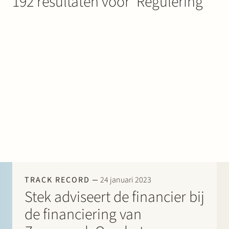
192 resultaten voor ‘Regulering’
Werken bij Stek
Partner
Exper
TRACK RECORD
24 januari 2023
Stek adviseert de financier bij
de financiering van