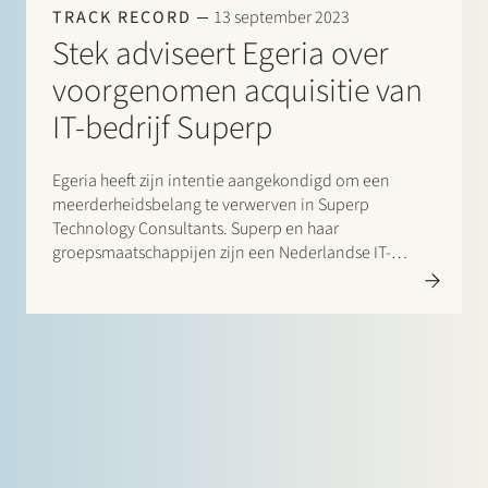
TRACK RECORD
13 september 2023
Stek adviseert Egeria over
voorgenomen acquisitie van
IT-bedrijf Superp
Egeria heeft zijn intentie aangekondigd om een
meerderheidsbelang te verwerven in Superp
Technology Consultants. Superp en haar
groepsmaatschappijen zijn een Nederlandse IT-
service provider gespecialiseerd in de implementatie
en het beheer van SAP-software. De groep heeft
ongeveer 300 werknemers en bedient klanten zoals
Jumbo en Nationale Nederlanden. Afronding van de
overname…