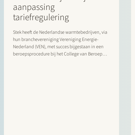
aanpassing
tariefregulering
Stek heeft de Nederlandse warmtebedrijven, via
hun branchevereniging Vereniging Energie-
Nederland (VEN), met succes bijgestaan in een
beroepsprocedure bij het College van Beroep
voor het bedrijfsleven (CBb) tegen het besluit van
de Autoriteit Consument en Markt (ACM) over het
toegestane rendement voor de
warmteleveranciers 2023-2025. Op 14 april
2026…