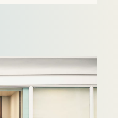
BidCo AG. AMCO Solutions is een
toonaangevende OneStream-specialist met een
sterke internationale aanwezigheid in EMEA en
APAC en…