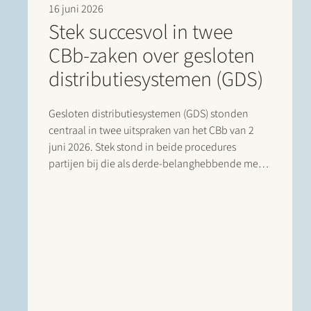
16 juni 2026
Stek succesvol in twee
CBb-zaken over gesloten
distributiesystemen (GDS)
Gesloten distributiesystemen (GDS) stonden
centraal in twee uitspraken van het CBb van 2
juni 2026. Stek stond in beide procedures
partijen bij die als derde-belanghebbende met
succes verweer voerden tegen de ingestelde
beroepen. In de eerste zaak stond Stek Utility
Support Group (USG) B.V. bij als derde-
belanghebbende in…