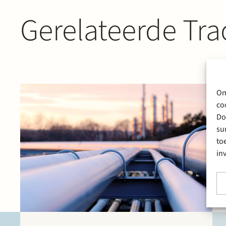
Gerelateerde Tra
Om
co
Do
su
to
in