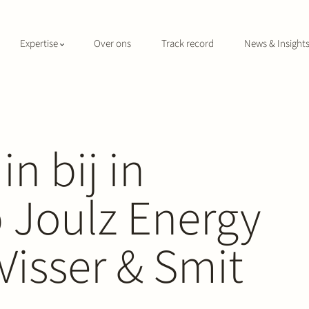
Expertise
Over ons
Track record
News & Insight
in bij in
p Joulz Energy
Visser & Smit