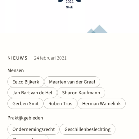
Werken bij Stek
NIEUWS
24 februari 2021
Partner
Exper
Mensen
Eelco Bijkerk
Maarten van der Graaf
Jan Bart van de Hel
Sharon Kaufmann
Gerben Smit
Ruben Tros
Herman Wamelink
Praktijkgebieden
Ondernemingsrecht
Geschillenbeslechting