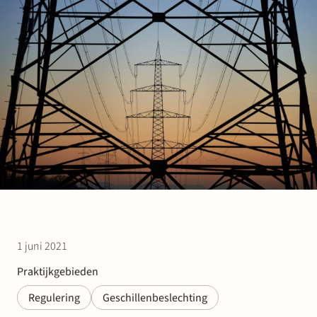
Werken bij Stek
Partner
Exper
1 juni 2021
Praktijkgebieden
Regulering
Geschillenbeslechting