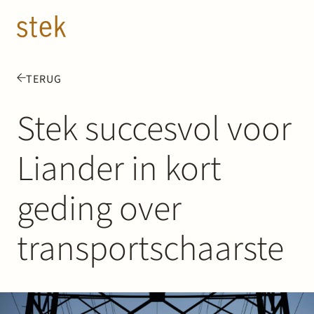
Doorgaan naar inhoud
NL
EN
TERUG
Mensen
Stek succesvol voor
Expertise
Liander in kort
Over ons
geding over
Track record
transportschaarste
News & Insights
Contact