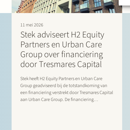
11 mei 2026
Stek adviseert H2 Equity
Partners en Urban Care
Group over financiering
door Tresmares Capital
Stek heeft H2 Equity Partners en Urban Care
Group geadviseerd bij de totstandkoming van
een financiering verstrekt door Tresmares Capital
aan Urban Care Group. De financiering
ondersteunt de verdere groei en
acquisitiestrategie van Urban Care Group in de
Nederlandse markt voor verenigingen van
eigenaars (VvE)-beheer. Urban Care Group…