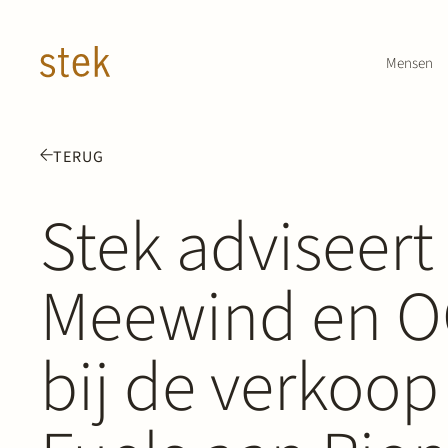
Doorgaan naar inhoud
Mensen
TERUG
Stek adviseer
Meewind en OG
bij de verkoo