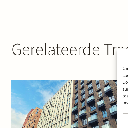
Gerelateerde Tra
Om
co
Do
su
to
in