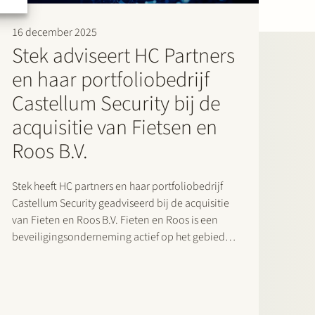
16 december 2025
Stek adviseert HC Partners
en haar portfoliobedrijf
Castellum Security bij de
acquisitie van Fietsen en
Roos B.V.
Stek heeft HC partners en haar portfoliobedrijf
Castellum Security geadviseerd bij de acquisitie
van Fieten en Roos B.V. Fieten en Roos is een
beveiligingsonderneming actief op het gebied
van preventie en detectie van inbraak en
brand.Met deze overname versterkt Castellum
haar positie als beveiligingsgroep actief op het…