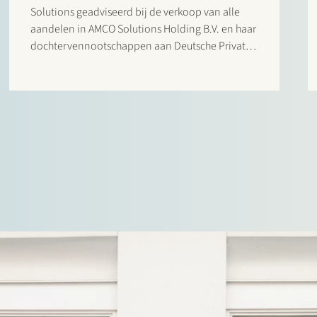
Solutions geadviseerd bij de verkoop van alle
aandelen in AMCO Solutions Holding B.V. en haar
dochtervennootschappen aan Deutsche Private
Equity en haar portfoliobedrijf CorpPerformance
BidCo AG. AMCO Solutions is een
toonaangevende OneStream-specialist met een
sterke internationale aanwezigheid in EMEA en
APAC en…