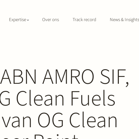
Expertise
Over ons
Track record
News & Insight
t ABN AMRO SIF,
 Clean Fuels
p van OG Clean