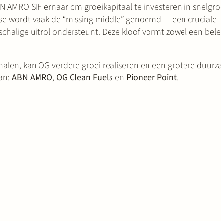
BN AMRO SIF ernaar om groeikapitaal te investeren in snelgr
fase wordt vaak de “missing middle” genoemd — een cruciale
otschalige uitrol ondersteunt. Deze kloof vormt zowel een be
alen, kan OG verdere groei realiseren en een grotere duur
van:
ABN AMRO
,
OG Clean Fuels
en
Pioneer Point
.