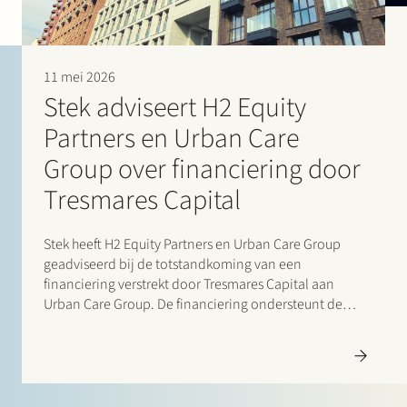
“I found her to be very helpful, pragmatic, always
responsive and fast. She was well aware of the most
important discussion points and took the time to explain
and guide us through them.” (2026)
11 mei 2026
“Marleen Veenstra is knowledgeable, transparent,
Stek adviseert H2 Equity
approachable, fun and very committed. She is a pleasure
to work with and I would definitely recommend her.”
Partners en Urban Care
(2026)
“Stek combines thorough and technical legal knowledge
Group over financiering door
in the area of banking law with a good mix of pragmatism
Tresmares Capital
and responsiveness.” (202
Stek heeft H2 Equity Partners en Urban Care Group
geadviseerd bij de totstandkoming van een
financiering verstrekt door Tresmares Capital aan
Urban Care Group. De financiering ondersteunt de
verdere groei en acquisitiestrategie van Urban Care
Group in de Nederlandse markt voor verenigingen
van eigenaars (VvE)-beheer. Urban Care Group…