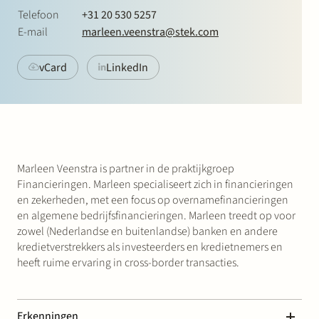
Werken bij Stek
Telefoon
+31 20 530 5257
E-mail
marleen.veenstra@stek.com
vCard
LinkedIn
Partner
Exper
Marleen Veenstra is partner in de praktijkgroep
Financieringen. Marleen specialiseert zich in financieringen
en zekerheden, met een focus op overnamefinancieringen
en algemene bedrijfsfinancieringen. Marleen treedt op voor
zowel (Nederlandse en buitenlandse) banken en andere
kredietverstrekkers als investeerders en kredietnemers en
heeft ruime ervaring in cross-border transacties.
Erkenningen