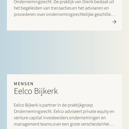
Ondernemingsrecht. De praktijk van Dierik bestaat uit
het begeleiden van transacties en het adviseren en
procederen over ondernemingsrechtelijke geschillen.
Daarnaast treedt Dierik op als door de
Ondernemingskamer benoemde bindend adviseur
en onderzoeker. Dierik is één van de oprichters van
Stek. Eerder werkte hij als advocaat bij NautaDutilh,
waarvan twee jaar op het kantoor New York. Daarna
was hij gedurende enkele jaren zelfstandig juridisch
adviseur.
MENSEN
Eelco Bijkerk
Eelco Bijkerk is partner in de praktijkgroep
Ondernemingsrecht. Eelco adviseert private equity en
venture capital investeerders ondernemingen en
management teams over een grote verscheidenheid