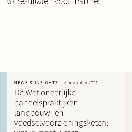
67 resultaten voor ‘Partner’
Werken bij Stek
Partner
Exper
NEWS & INSIGHTS
8 november 2021
De Wet oneerlijke
handelspraktijken
landbouw- en
voedselvoorzieningsketen: