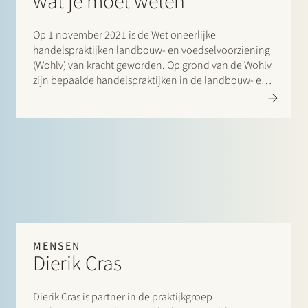
wat je moet weten
Op 1 november 2021 is de Wet oneerlijke
handelspraktijken landbouw- en voedselvoorziening
(Wohlv) van kracht geworden. Op grond van de Wohlv
zijn bepaalde handelspraktijken in de landbouw- en
voedselvoorzieningsketen verboden. Oneerlijke
handelspraktijken kunnen aan een
geschillencommissie worden voorgelegd, maar ook
worden beboet door de…
MENSEN
Dierik Cras
Dierik Cras is partner in de praktijkgroep