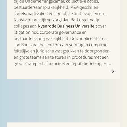
strategische en ondernemingsgerichte benadering en
bij de Ondernemingskamer, collectieve acties,
is regelmatig betrokken bij toonaangevende zaken
bestuurdersaansprakelijkheid, M&A-geschillen,
op het gebied van corporate governance, collectieve
kartelschadezaken en complexe onderzoeken en
acties en mededingingsschadeprocedures in
fraudezaken.
Naast zijn praktijk verzorgt Jan Bart regelmatig
Nederland.
colleges aan
Nyenrode Business Universiteit
over
litigation risk, corporate governance en
bestuurdersaansprakelijkheid. Ook publiceert en
spreekt hij over ontwikkelingen binnen complexe
Jan Bart staat bekend om zijn vermogen complexe
procesvoering en collectieve acties.
feitelijke en juridische vraagstukken te doorgronden
en grote teams aan te sturen in procedures met een
groot strategisch, financieel en reputatiebelang. Hij
combineert diepgaande proceservaring met een
strategische en bedrijfsmatige benadering en is
regelmatig betrokken bij toonaangevende
Nederlandse zaken op het gebied van corporate
governance, collectieve acties en
mededingingsschadeprocedures.