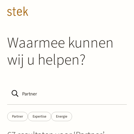
Doorgaan naar inhoud
NL
EN
Mensen
Waarmee kunnen
wij u helpen?
Expertise
Over ons
Track record
News & Insights
Partner
Expertise
Energie
Contact