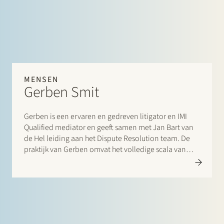
internationale advocatenkantoren bij
grensoverschrijdende transacties. Daarnaast
adviseert hij cliënten over management incentive
plannen, W&I-verzekeringen en algemene
vennootschapsrechtelijke aangelegenheden, zoals
commerciële overeenkomsten en governance
kwesties. Elias richt zich op M&A transacties in de
MENSEN
technologiesector en werkt regelmatig voor
Gerben Smit
internationale private equity fondsen.
Gerben is een ervaren en gedreven litigator en IMI
Qualified mediator en geeft samen met Jan Bart van
de Hel leiding aan het Dispute Resolution team. De
praktijk van Gerben omvat het volledige scala van
corporate en commerciële geschillenbeslechting, met
een nadruk op M&A-gerelateerde geschillen,
bestuurders- en beroepsaansprakelijkheid, bancaire
en financiële geschillen en (buiten)contractuele
aansprakelijkheid. Gerben heeft daarnaast ruime
ervaring in het bijstaan van aandeelhouders,