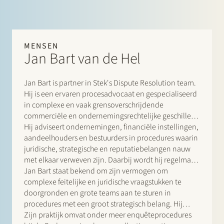
vennootschappen, bestuurders en commissarissen in
ondernemingsrechtelijke geschillen voor d e
Ondernemingskamer van het Gerechtshof te
Amsterdam. Gerben is een snelle en strategische
MENSEN
denker, altijd op zoek naar een pragmatische en
Jan Bart van de Hel
commercieel gedreven oplossing.
Jan Bart is partner in Stek's Dispute Resolution team.
Hij is een ervaren procesadvocaat en gespecialiseerd
in complexe en vaak grensoverschrijdende
commerciële en ondernemingsrechtelijke geschillen,
met een focus op corporate governance,
Hij adviseert ondernemingen, financiële instellingen,
herstructureringen en mededingingszaken.
aandeelhouders en bestuurders in procedures waarin
juridische, strategische en reputatiebelangen nauw
met elkaar verweven zijn. Daarbij wordt hij regelmatig
betrokken bij zaken met parallelle procedures in
Jan Bart staat bekend om zijn vermogen om
meerdere jurisdicties, governancevraagstukken en
complexe feitelijke en juridische vraagstukken te
een politiek of maatschappelijk gevoelige context.
doorgronden en grote teams aan te sturen in
procedures met een groot strategisch belang. Hij
combineert sterke proceservaring met een
Zijn praktijk omvat onder meer enquêteprocedures