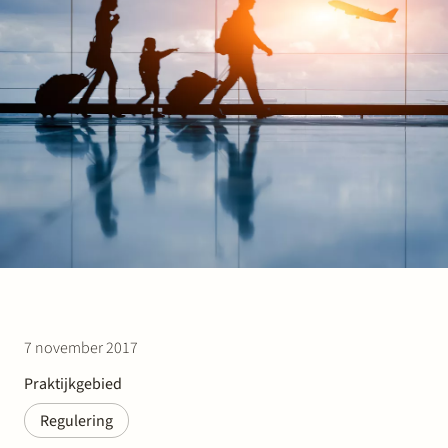
Werken bij Stek
Partner
Exper
7 november 2017
Praktijkgebied
Regulering