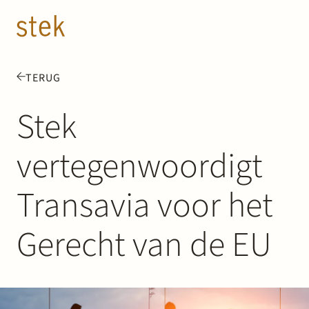
Doorgaan naar inhoud
NL
EN
TERUG
Mensen
Stek
Expertise
vertegenwoordigt
Over ons
Transavia voor het
Track record
Gerecht van de EU
News & Insights
Contact