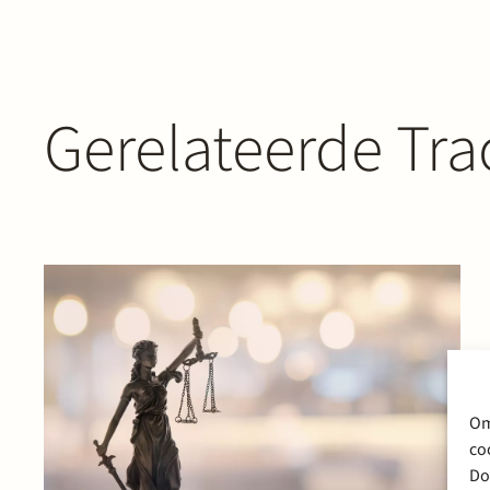
Gerelateerde Tra
Om
co
Do