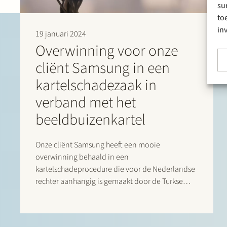
su
to
in
19 januari 2024
Overwinning voor onze
cliënt Samsung in een
kartelschadezaak in
verband met het
beeldbuizenkartel
Onze cliënt Samsung heeft een mooie
overwinning behaald in een
kartelschadeprocedure die voor de Nederlandse
rechter aanhangig is gemaakt door de Turkse
televisiefabrikant Vestel. De procedure houdt
verband met het besluit van 5 december 2012
van de Europese Commissie, waarin de Europese