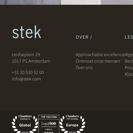
OVER /
LEG
Leidseplein 29
Approachable excellence
Alg
1017 PS Amsterdam
Ontmoet onze mensen
Rech
Over ons
Priv
+31 20 530 52 00
Klac
info@stek.com