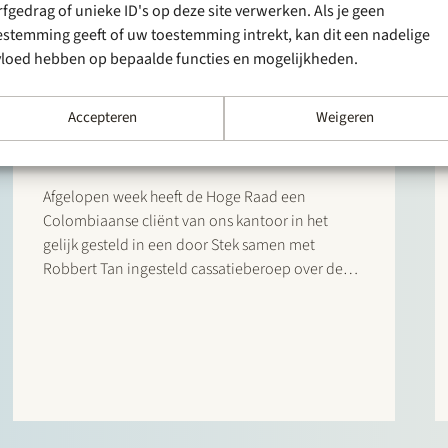
rfgedrag of unieke ID's op deze site verwerken. Als je geen
estemming geeft of uw toestemming intrekt, kan dit een nadelige
vloed hebben op bepaalde functies en mogelijkheden.
2 december 2022
Overwinning bij de Hoge
Accepteren
Weigeren
Raad
Afgelopen week heeft de Hoge Raad een
Colombiaanse cliënt van ons kantoor in het
gelijk gesteld in een door Stek samen met
Robbert Tan ingesteld cassatieberoep over de
zekerheidstelling voor proceskosten. Wat was er
aan de hand? De wet biedt de mogelijkheid om
van buitenlandse partijen die in…