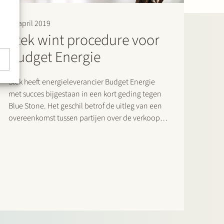
25 april 2019
Stek wint procedure voor
Budget Energie
Stek heeft energieleverancier Budget Energie
met succes bijgestaan in een kort geding tegen
Blue Stone. Het geschil betrof de uitleg van een
overeenkomst tussen partijen over de verkoop
van energiecontracten. Stek heeft namens
Budget Energie steeds gewezen op de
taalkundige uitleg van de betreffende
overeenkomst en de daaraan voorafgaande…