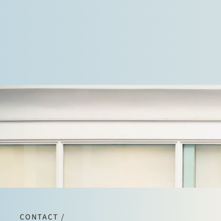
Commissie heeft vastgesteld dat een aantal
bedrijven…
CONTACT /