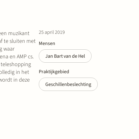
25 april 2019
 een muzikant
f te sluiten met
Mensen
ng waar
ena en AMP cs.
Jan Bart van de Hel
e teleshopping
lledig in het
Praktijkgebied
wordt in deze
Geschillenbeslechting