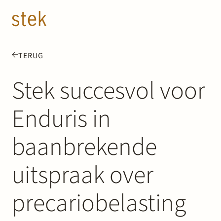
Doorgaan naar inhoud
NL
EN
TERUG
Mensen
Stek succesvol voor
Expertise
Enduris in
Over ons
baanbrekende
Track record
uitspraak over
News & Insights
precariobelasting
Contact