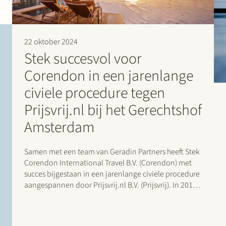
22 oktober 2024
Stek succesvol voor
Corendon in een jarenlange
civiele procedure tegen
Prijsvrij.nl bij het Gerechtshof
Amsterdam
Samen met een team van Geradin Partners heeft Stek
Corendon International Travel B.V. (Corendon) met
succes bijgestaan in een jarenlange civiele procedure
aangespannen door Prijsvrij.nl B.V. (Prijsvrij). In 2013
heeft Corendon een tussen haar en Prijsvrij gesloten
agentuurovereenkomst opgezegd. Prijsvrij stelde zich
op het standpunt dat die opzegging…