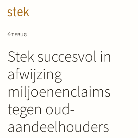
Doorgaan naar inhoud
NL
EN
TERUG
Mensen
Stek succesvol in
Expertise
afwijzing
Over ons
miljoenenclaims
Track record
tegen oud-
News & Insights
aandeelhouders
Contact