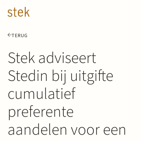
Doorgaan naar inhoud
NL
EN
TERUG
Mensen
Stek adviseert
Expertise
Stedin bij uitgifte
Over ons
cumulatief
Track record
preferente
News & Insights
aandelen voor een
Contact