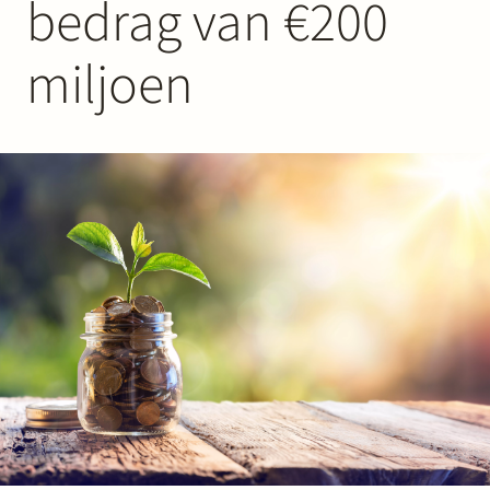
bedrag van €200
Werken bij Stek
miljoen
Partner
Exper