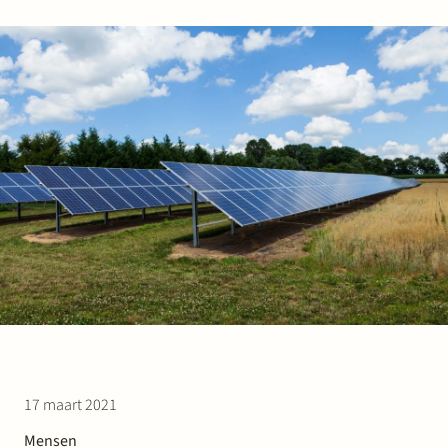
Werken bij Stek
Partner
Exper
17 maart 2021
Mensen