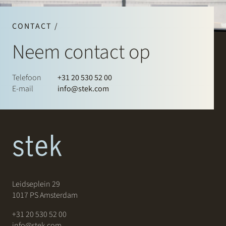
CONTACT /
Neem contact op
Telefoon
+31 20 530 52 00
E-mail
info@stek.com
Leidseplein 29
1017 PS Amsterdam
+31 20 530 52 00
info@stek.com