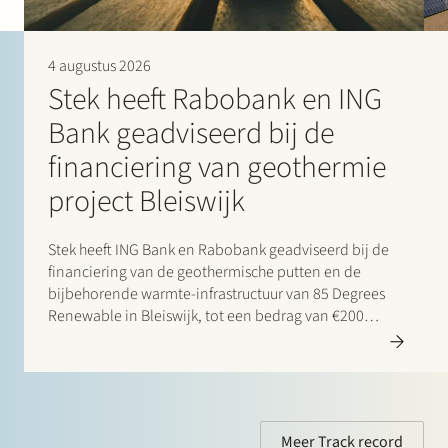
4 augustus 2026
Stek heeft Rabobank en ING
Bank geadviseerd bij de
financiering van geothermie
project Bleiswijk
Stek heeft ING Bank en Rabobank geadviseerd bij de
financiering van de geothermische putten en de
bijbehorende warmte-infrastructuur van 85 Degrees
Renewable in Bleiswijk, tot een bedrag van €200
miljoen. 85 Degrees Renewable is een geothermisch
energiebedrijf dat zich richt op de levering van directe
verwarmingsenergie aan…
Meer Track record