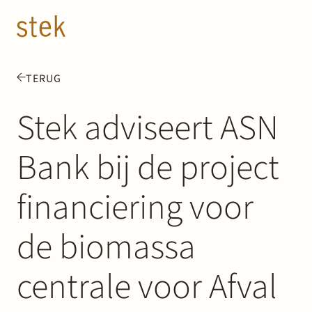
Doorgaan naar inhoud
NL
EN
TERUG
Mensen
Stek adviseert ASN
Expertise
Bank bij de project
Over ons
financiering voor
Track record
de biomassa
News & Insights
centrale voor Afval
Contact