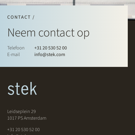
CONTACT /
Neem contact op
Telefoon
+31 20 530 52 00
E-mail
info@stek.com
Leidseplein 29
1017 PS Amsterdam
+31 20 530 52 00