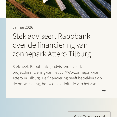
29 mei 2026
Stek adviseert Rabobank
over de financiering van
zonnepark Attero Tilburg
Stek heeft Rabobank geadviseerd over de
projectfinanciering van het 22 MWp-zonnepark van
Attero in Tilburg. De financiering heeft betrekking op
de ontwikkeling, bouw en exploitatie van het zonne-
energieproject, dat in april 2026 financial close
bereikte. Naar verwachting zal het zonnepark jaarlijks
voldoende duurzame elektriciteit opwekken om
circa…
Meer Track record