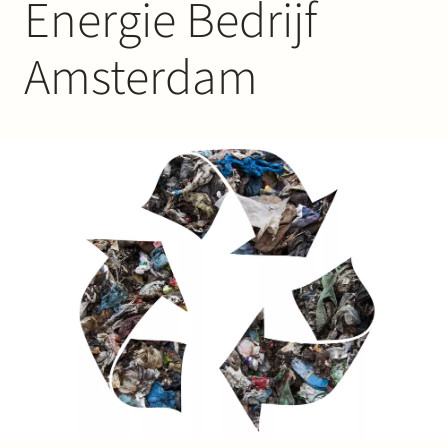
Energie Bedrijf
Werken bij Stek
Amsterdam
Partner
Exper