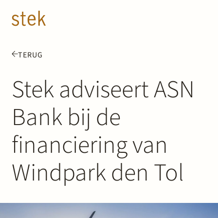
Doorgaan naar inhoud
NL
EN
TERUG
Mensen
Stek adviseert ASN
Expertise
Bank bij de
Over ons
financiering van
Track record
Windpark den Tol
News & Insights
Contact