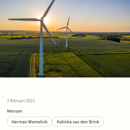
Werken bij Stek
Partner
Exper
2 februari 2021
Mensen
Herman Wamelink
Katinka van den Brink