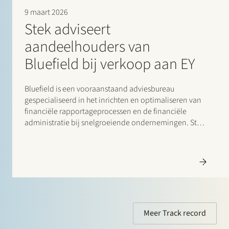
9 maart 2026
Stek adviseert
aandeelhouders van
Bluefield bij verkoop aan EY
Bluefield is een vooraanstaand adviesbureau
gespecialiseerd in het inrichten en optimaliseren van
financiële rapportageprocessen en de financiële
administratie bij snelgroeiende ondernemingen. Stek
heeft de aandeelhouders van Bluefield geadviseerd
bij de verkoop van Bluefield aan EY, waar Bluefield
geïntegreerd zal worden in de Finance Accounting
Advisory Services (FAAS) teams van…
Meer Track record