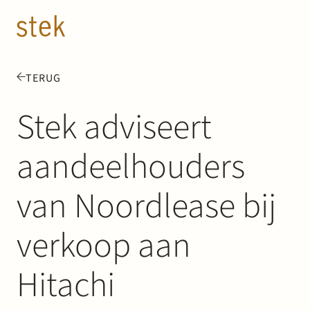
Doorgaan naar inhoud
NL
EN
TERUG
Mensen
Stek adviseert
Expertise
aandeelhouders
Over ons
van Noordlease bij
Track record
verkoop aan
News & Insights
Hitachi
Contact