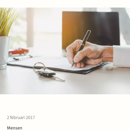
Werken bij Stek
Partner
Exper
2 februari 2017
Mensen