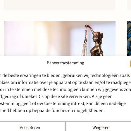
taalkundige uitleg van de betreffende
overeenkomst en de daaraan voorafgaande…
Beheer toestemming
 de beste ervaringen te bieden, gebruiken wij technologieën zoals
okies om informatie over je apparaat op te slaan en/of te raadplege
or in te stemmen met deze technologieën kunnen wij gegevens zoa
9 april 2018
rfgedrag of unieke ID's op deze site verwerken. Als je geen
Eenzijdige aanpassing van
estemming geeft of uw toestemming intrekt, kan dit een nadelige
vloed hebben op bepaalde functies en mogelijkheden.
obligatievoorwaarden
toegestaan?
Accepteren
Weigeren