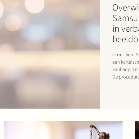
Overwi
Samsun
in ver
beeldb
Onze cliënt 
een kartelsc
aanhangig is 
De procedure
2012 van de 
Commissie he