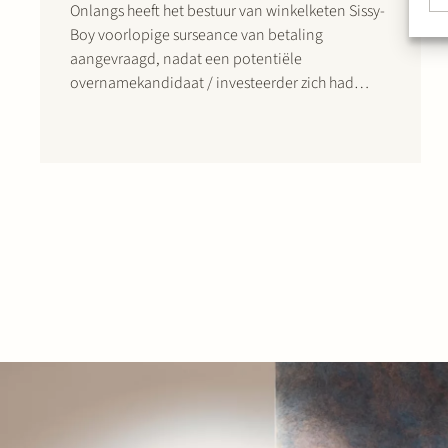
Onlangs heeft het bestuur van winkelketen Sissy-
Boy voorlopige surseance van betaling
aangevraagd, nadat een potentiële
overnamekandidaat / investeerder zich had
teruggetrokken. Jan Bart van de Hel en Judith de
Groot adviseerden Sissy-Boy daarbij. Inmiddels
is de voorlopige surseance van betaling omgezet
in een faillissement, waarna de curatoren van
Sissy-Boy…