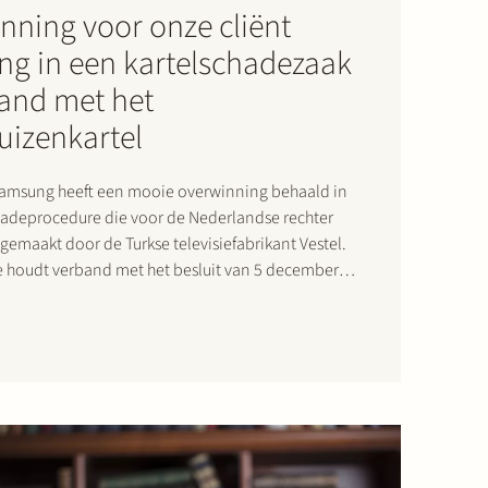
nning voor onze cliënt
g in een kartelschadezaak
band met het
uizenkartel
Samsung heeft een mooie overwinning behaald in
hadeprocedure die voor de Nederlandse rechter
gemaakt door de Turkse televisiefabrikant Vestel.
 houdt verband met het besluit van 5 december
Europese Commissie, waarin de Europese
eft vastgesteld dat een aantal bedrijven…