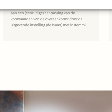
Zijn houders van toonderobligaties gebonden
aan een (eenzijdige) aanpassing van de
voorwaarden van de overeenkomst door de
uitgevende instelling (de Issuer) met instemming
van de partij die de belangen van de
obligatiehouders behartigt (de Trustee)? In het
geval van de omvangrijke CMBS-transactie (>
EUR 638 miljoen) met betrekking tot…