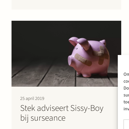
aan de hand? De wet biedt de mogelijkheid om
van buitenlandse partijen die in…
Om
co
Do
su
25 april 2019
to
Stek adviseert Sissy-Boy
in
bij surseance