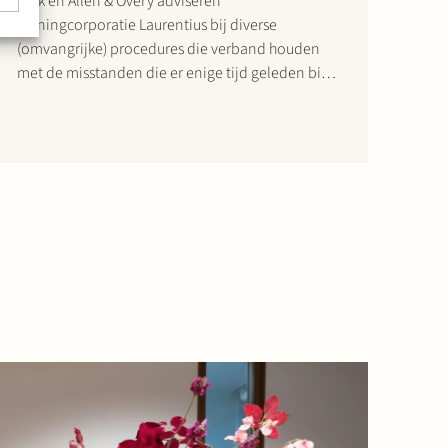
Stek en Allen & Overy adviseren
woningcorporatie Laurentius bij diverse
(omvangrijke) procedures die verband houden
met de misstanden die er enige tijd geleden bij
Laurentius aan het licht zijn gekomen. Klik hier en
hier voor de artikelen die hier recent over zijn
verschenen in het Financieel Dagblad.