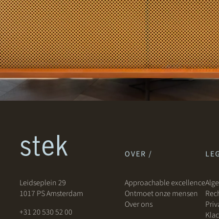
OVER /
LEG
Leidseplein 29
Approachable excellence
Alg
1017 PS Amsterdam
Ontmoet onze mensen
Rech
Over ons
Priv
+31 20 530 52 00
Klac