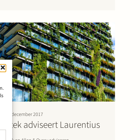
organisaties die muziek gebruiken (zoals radio-
en televisiestations). Sena…
n.
ls
29 december 2017
Stek adviseert Laurentius