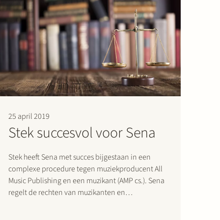
25 april 2019
Stek succesvol voor Sena
Stek heeft Sena met succes bijgestaan in een
complexe procedure tegen muziekproducent All
Music Publishing en een muzikant (AMP cs.). Sena
regelt de rechten van muzikanten en
producenten van muziek, onder andere door
muzieklicenties af te sluiten met bedrijven en