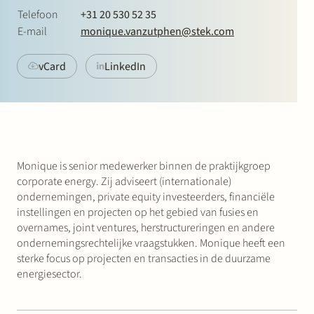
Werken bij Stek
Telefoon
+31 20 530 52 35
E-mail
monique.vanzutphen@stek.com
vCard
LinkedIn
Partner
Exper
Monique is senior medewerker binnen de praktijkgroep
corporate energy. Zij adviseert (internationale)
ondernemingen, private equity investeerders, financiële
instellingen en projecten op het gebied van fusies en
overnames, joint ventures, herstructureringen en andere
ondernemingsrechtelijke vraagstukken. Monique heeft een
sterke focus op projecten en transacties in de duurzame
energiesector.