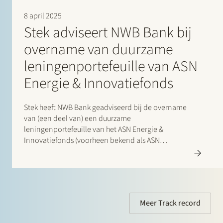
8 april 2025
Stek adviseert NWB Bank bij
overname van duurzame
leningenportefeuille van ASN
Energie & Innovatiefonds
Stek heeft NWB Bank geadviseerd bij de overname
van (een deel van) een duurzame
leningenportefeuille van het ASN Energie &
Innovatiefonds (voorheen bekend als ASN
Groenprojectenfonds). De portefeuille bestond uit
leningen verstrekt aan 11 operationele wind- en
zonneparken, en co-locatieprojecten met
batterijopslagsystemen (BESS) in Nederland. De
projecten hebben een…
Meer Track record