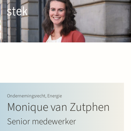
Doorgaan naar inhoud
NL
EN
Mensen
Expertise
Over ons
Track record
Ondernemingsrecht, Energie
Monique van Zutphen
News & Insights
Senior medewerker
Contact