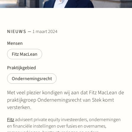
Werken bij Stek
NIEUWS
1 maart 2024
Mensen
Fitz MacLean
Partner
Exper
Praktijkgebied
Ondernemingsrecht
Met veel plezier kondigen wij aan dat Fitz MacLean de
praktijkgroep Ondernemingsrecht van Stek komt
versterken.
Fitz
adviseert private equity investeerders, ondernemingen
en financiële instellingen over fusies en overnames,