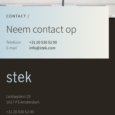
CONTACT /
Neem contact op
Telefoon
+31 20 530 52 00
E-mail
info@stek.com
Leidseplein 29
1017 PS Amsterdam
+31 20 530 52 00