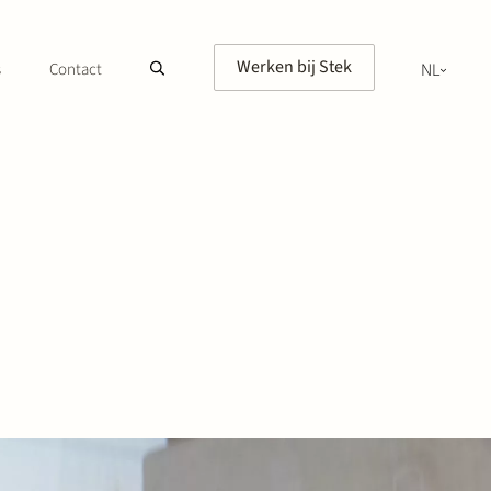
Werken bij Stek
s
Contact
NL
EN