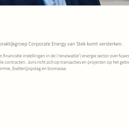
 praktijkgroep Corporate Energy van Stek komt versterken.
 financiële instellingen in de (‘renewable’) energie sector over fusi
contracten. Joris richt zich op transacties en projecten op het gebi
hermie, (batterij)opslag en biomassa.