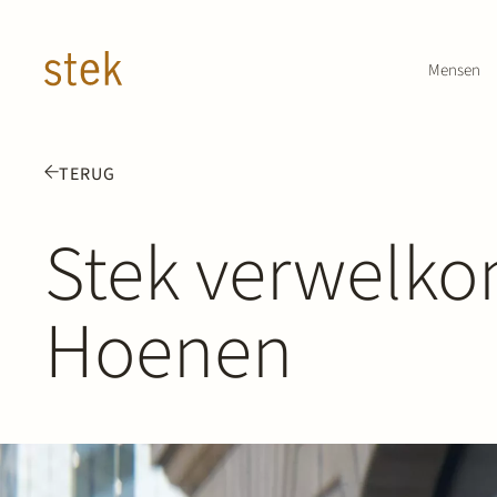
Doorgaan naar inhoud
Mensen
TERUG
Stek verwelko
Hoenen