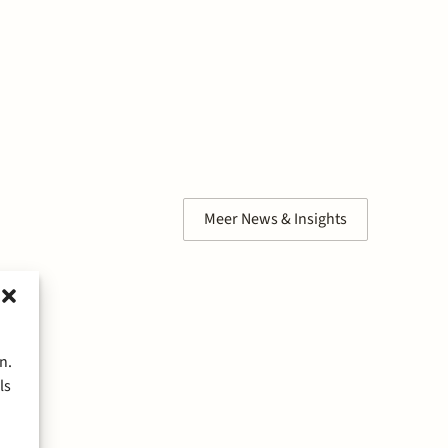
Meer News & Insights
n.
ls