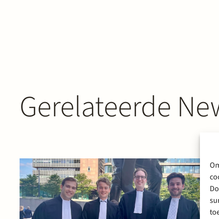
Gerelateerde New
Om
co
Do
su
to