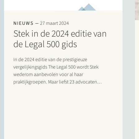
NIEUWS
27 maart 2024
Stek in de 2024 editie van
de Legal 500 gids
In de 2024 editie van de prestigieuze
vergelijkingsgids The Legal 500 wordt Stek
wederom aanbevolen voor al haar
praktijkgroepen. Maar liefst 23 advocaten
worden dit jaar bij naam genoemd in het Legal
500 commentaar voor hun opmerkelijke
bijdrage. Bijzondere vermeldingen zijn er
daarnaast voor:…