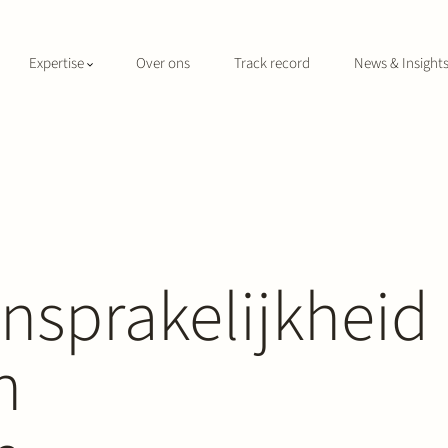
Expertise
Over ons
Track record
News & Insight
nsprakelijkheid
n