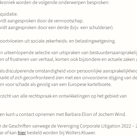
 de kroniek worden de volgende onderwerpen besproken:
quidatie.
wordt aangesproken door de vennootschap.
rdt aangesproken door een derde (bijv. een schuldeiser).
oortvloeien uit sociale zekerheids- en belastingwetgeving.
uiteenlopende selectie van uitspraken van bestuurdersaansprakelij
euren of frustreren van verhaal, komen ook bijzondere en actuele zaken
s disculperende omstandigheid voor persoonlijke aansprakelijkhei
arkt of zich geconfronteerd zien met een onvoorziene stijging van d
en voor schade als gevolg van een Europese kartelboete.
zicht van alle rechtspraak en ontwikkelingen op het gebied van
ken kunt u contact opnemen met Barbara Elion of Jochem Wind.
n de Geschriften vanwege de Vereniging Corporate Litigation 2022 –
ar of kan
hier
besteld worden bij Wolters Kluwer.