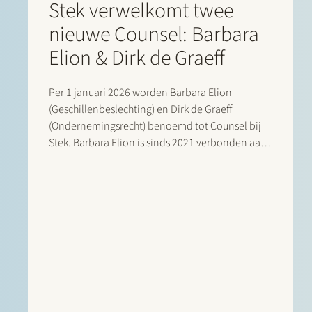
Stek verwelkomt twee
nieuwe Counsel: Barbara
Elion & Dirk de Graeff
Per 1 januari 2026 worden Barbara Elion
(Geschillenbeslechting) en Dirk de Graeff
(Ondernemingsrecht) benoemd tot Counsel bij
Stek. Barbara Elion is sinds 2021 verbonden aan
Stek en heeft een brede proces- en
adviespraktijk, met een focus op
ondernemingsrechtelijke geschillenbeslechting.
Zij adviseert en procedeert over onderwerpen
als aandeelhoudersgeschillen,…