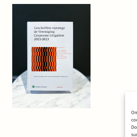
Om
co
Do
su