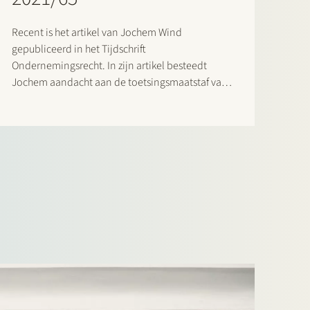
Recent is het artikel van Jochem Wind
gepubliceerd in het Tijdschrift
Ondernemingsrecht. In zijn artikel besteedt
Jochem aandacht aan de toetsingsmaatstaf van
het machtigingsverzoek tot het bijeenroepen van
een algemene vergadering door aandeelhouders
in beursvennootschappen (op grond van artikel
2:110 jo. 2:111 BW). Aan de hand van
wetshistorische en…