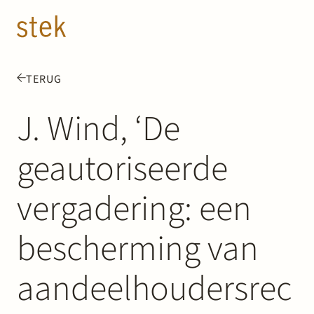
Doorgaan naar inhoud
NL
EN
TERUG
Mensen
J. Wind, ‘De
Expertise
geautoriseerde
Over ons
vergadering: een
Track record
bescherming van
News & Insights
aandeelhoudersrec
Contact