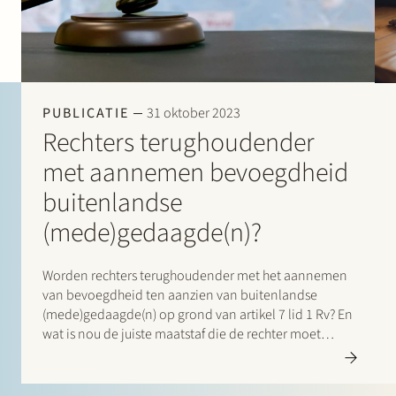
PUBLICATIE
31 oktober 2023
Rechters terughoudender
met aannemen bevoegdheid
buitenlandse
(mede)gedaagde(n)?
Worden rechters terughoudender met het aannemen
van bevoegdheid ten aanzien van buitenlandse
(mede)gedaagde(n) op grond van artikel 7 lid 1 Rv? En
wat is nou de juiste maatstaf die de rechter moet
hanteren bij toepassing van dit artikel? Tanja
Schasfoort en Jochem Wind schreven voor de nieuwe
aflevering…