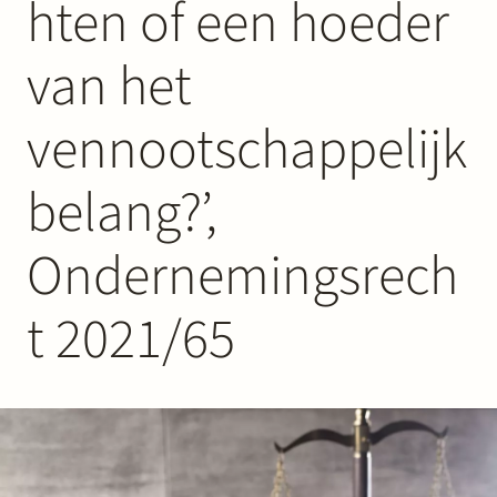
hten of een hoeder
Werken bij Stek
van het
vennootschappelijk
belang?’,
Partner
Exper
Ondernemingsrech
t 2021/65