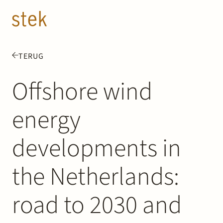
Doorgaan naar inhoud
NL
EN
TERUG
Mensen
Offshore wind
Expertise
energy
Over ons
developments in
Track record
the Netherlands:
News & Insights
road to 2030 and
Contact