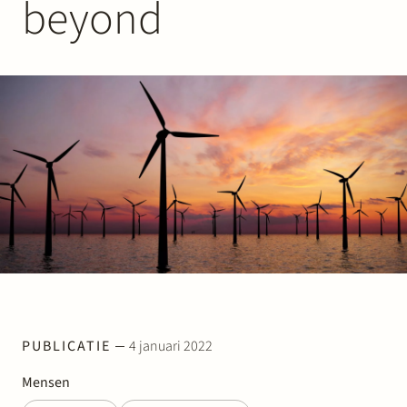
beyond
Werken bij Stek
Partner
Exper
PUBLICATIE
4 januari 2022
Mensen