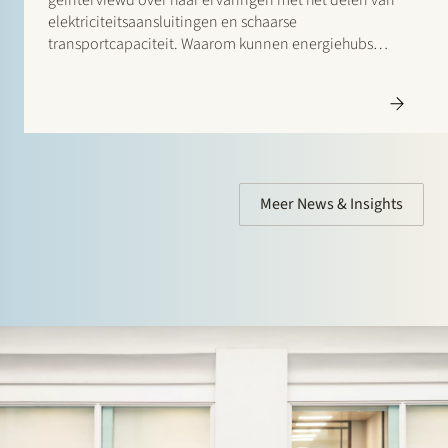
geïnterviewd over haar ervaringen met het delen van
elektriciteitsaansluitingen en schaarse
transportcapaciteit. Waarom kunnen energiehubs
waarde toevoegen, maar komen ze moeilijk van de
grond? Lees het interview met Veii via deze link:
“Netcongestie vraagt nu vooral om
uitvoeringskracht”…
Meer News & Insights