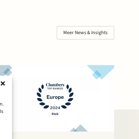
Meer News & Insights
n.
ls