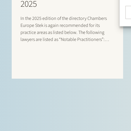
2025
In the 2025 edition of the directory Chambers
Europe Stek is again recommended for its
practice areas as listed below. The following
lawyers are listed as “Notable Practitioners”:
Banking & Finance: Sharon Kaufmann, Herman
Wamelink; Banking & Finance – Project Finance:
Herman Wamelink; Corporate/M&A Mid-Market:
Eelco Bijkerk, Maarten…