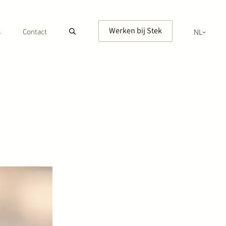
Werken bij Stek
s
Contact
NL
EN