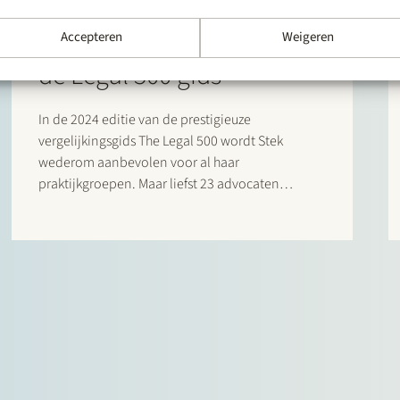
NIEUWS
27 maart 2024
Stek in de 2024 editie van
Accepteren
Weigeren
de Legal 500 gids
In de 2024 editie van de prestigieuze
vergelijkingsgids The Legal 500 wordt Stek
wederom aanbevolen voor al haar
praktijkgroepen. Maar liefst 23 advocaten
worden dit jaar bij naam genoemd in het Legal
500 commentaar voor hun opmerkelijke
bijdrage. Bijzondere vermeldingen zijn er
daarnaast voor:…