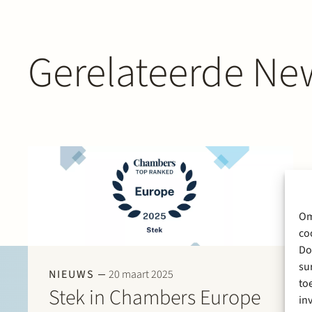
Gerelateerde New
Om
co
Do
su
NIEUWS
20 maart 2025
to
Stek in Chambers Europe
in