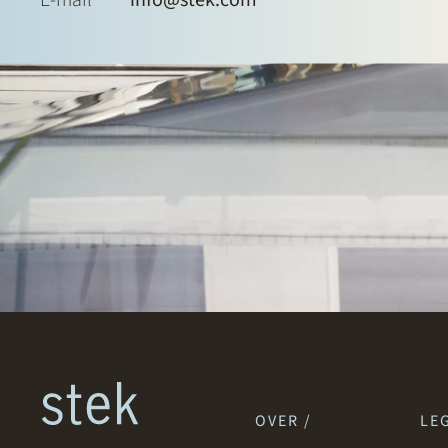
OVER /
LEG