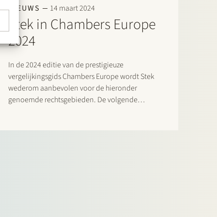
NIEUWS
14 maart 2024
Stek in Chambers Europe
2024
In de 2024 editie van de prestigieuze
vergelijkingsgids Chambers Europe wordt Stek
wederom aanbevolen voor de hieronder
genoemde rechtsgebieden. De volgende
advocaten worden als “Notable Practitioners”
aangeduid: Banking & Finance: Sharon
Kaufmann, Herman Wamelink; Banking &
Finance – Project Finance: Herman Wamelink;
Corporate/M&A Mid-Market: Eelco Bijkerk,
Maarten van der…