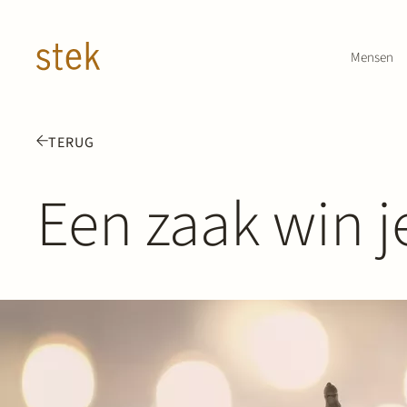
Doorgaan naar inhoud
Mensen
TERUG
Een zaak win j