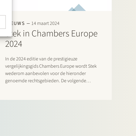
NIEUWS
14 maart 2024
Stek in Chambers Europe
2024
In de 2024 editie van de prestigieuze
vergelijkingsgids Chambers Europe wordt Stek
wederom aanbevolen voor de hieronder
genoemde rechtsgebieden. De volgende
advocaten worden als “Notable Practitioners”
aangeduid: Banking & Finance: Sharon
Kaufmann, Herman Wamelink; Banking &
Finance – Project Finance: Herman Wamelink;
Corporate/M&A Mid-Market: Eelco Bijkerk,
Maarten van der…