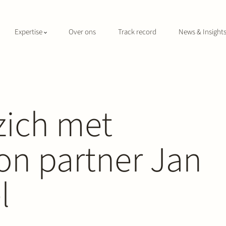
Expertise
Over ons
Track record
News & Insight
 zich met
ion partner Jan
l