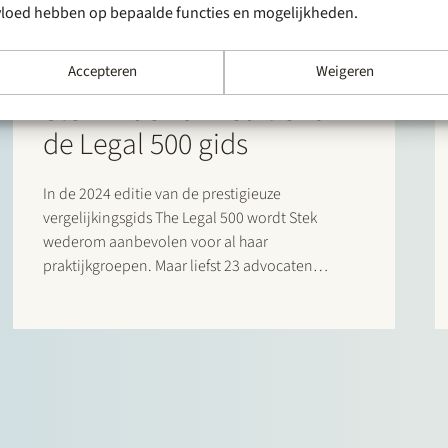
vloed hebben op bepaalde functies en mogelijkheden.
Accepteren
Weigeren
NIEUWS
27 maart 2024
Stek in de 2024 editie van
de Legal 500 gids
In de 2024 editie van de prestigieuze
vergelijkingsgids The Legal 500 wordt Stek
wederom aanbevolen voor al haar
praktijkgroepen. Maar liefst 23 advocaten
worden dit jaar bij naam genoemd in het Legal
500 commentaar voor hun opmerkelijke
bijdrage. Bijzondere vermeldingen zijn er
daarnaast voor:…