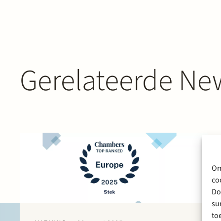
Gerelateerde New
Om
co
Do
su
to