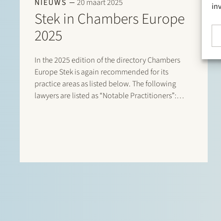
NIEUWS
20 maart 2025
in
Stek in Chambers Europe
2025
In the 2025 edition of the directory Chambers
Europe Stek is again recommended for its
practice areas as listed below. The following
lawyers are listed as “Notable Practitioners”:
Banking & Finance: Sharon Kaufmann, Herman
Wamelink; Banking & Finance – Project Finance:
Herman Wamelink; Corporate/M&A Mid-Market:
Eelco Bijkerk, Maarten…