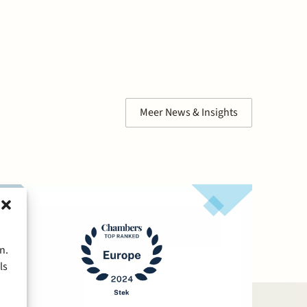
Meer News & Insights
n.
ls