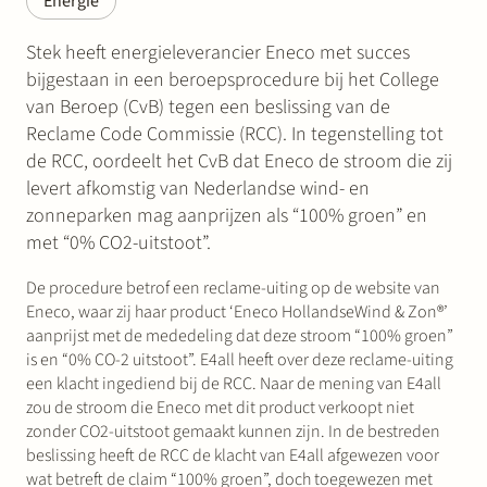
Energie
Stek heeft energieleverancier Eneco met succes
bijgestaan in een beroepsprocedure bij het College
van Beroep (CvB) tegen een beslissing van de
Reclame Code Commissie (RCC). In tegenstelling tot
de RCC, oordeelt het CvB dat Eneco de stroom die zij
levert afkomstig van Nederlandse wind- en
zonneparken mag aanprijzen als “100% groen” en
met “0% CO2-uitstoot”.
De procedure betrof een reclame-uiting op de website van
Eneco, waar zij haar product ‘Eneco HollandseWind & Zon®’
aanprijst met de mededeling dat deze stroom “100% groen”
is en “0% CO-2 uitstoot”. E4all heeft over deze reclame-uiting
een klacht ingediend bij de RCC. Naar de mening van E4all
zou de stroom die Eneco met dit product verkoopt niet
zonder CO2-uitstoot gemaakt kunnen zijn. In de bestreden
beslissing heeft de RCC de klacht van E4all afgewezen voor
wat betreft de claim “100% groen”, doch toegewezen met