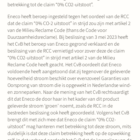
betrekking tot de claim “0% CO2-uitstoot”.
Eneco heeft beroep ingesteld tegen het oordeel van de RCC
dat de claim “0% CO-2 uitstoot” in strijd zou zijn met artikel 2
van de Milieu Reclame Code (thans de Code voor
Duurzaamheidsreclame). Bij beslissing van 3 mei 2023 heeft
het CvB het beroep van Eneco gegrond verklaard en de
beslissing van de RCC vernietigd voor zover deze de claim
“0% CO2-uitstoot” in strijd met artikel 2 van de Milieu
Reclame Code heeft geacht. Het CvB oordeelt dat Eneco
voldoende heeft aangetoond dat zij tegenover de geleverde
hoeveelheid stroom beschikt over evenzoveel Garanties van
Oorsprong van stroom die is opgewekt in Nederlandse wind-
en zonneparken. Naar de mening van het CvB rechtvaardigt
dit dat Eneco de door haar in het kader van dit product
geleverde stroom ‘groen’ noemt, zoals de RCC in de
bestreden beslissing ook heeft geoordeeld. Volgens het CvB
brengt dit met zich mee dat Eneco de claim “0% CO2-
uitstoot” mag hanteren met betrekking tot deze stroom, mits
duidelijk is dat deze claim betrekking heeft op de opwekking