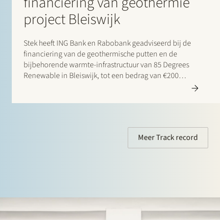
financiering van geothermie
project Bleiswijk
Stek heeft ING Bank en Rabobank geadviseerd bij de
financiering van de geothermische putten en de
bijbehorende warmte-infrastructuur van 85 Degrees
Renewable in Bleiswijk, tot een bedrag van €200
miljoen. 85 Degrees Renewable is een geothermisch
energiebedrijf dat zich richt op de levering van directe
verwarmingsenergie aan…
Meer Track record