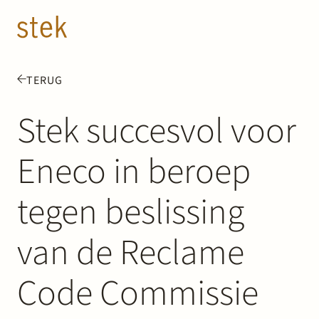
Doorgaan naar inhoud
NL
EN
TERUG
Mensen
Stek succesvol voor
Expertise
Eneco in beroep
Over ons
tegen beslissing
Track record
van de Reclame
News & Insights
Code Commissie
Contact