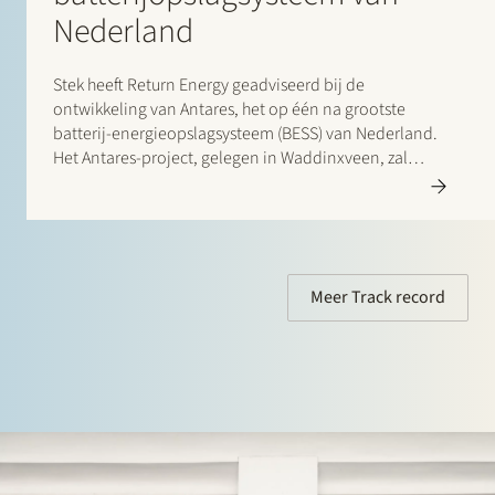
Nederland
Stek heeft Return Energy geadviseerd bij de
ontwikkeling van Antares, het op één na grootste
batterij-energieopslagsysteem (BESS) van Nederland.
Het Antares-project, gelegen in Waddinxveen, zal
bestaan uit een batterij met een capaciteit van 100
MW/200 MWh die rechtstreeks wordt aangesloten op
het TenneT-netwerk. De oplevering wordt verwacht
medio 2026.
Meer Track record