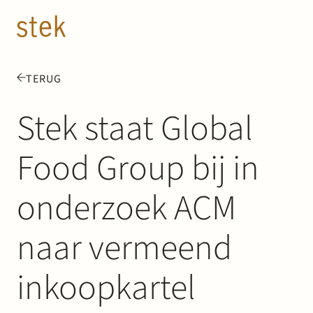
Doorgaan naar inhoud
NL
EN
TERUG
Mensen
Stek staat Global
Expertise
Food Group bij in
Over ons
onderzoek ACM
Track record
naar vermeend
News & Insights
inkoopkartel
Contact