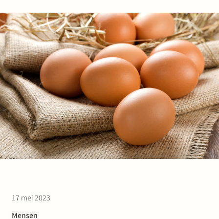
Werken bij Stek
Partner
Exper
17 mei 2023
Mensen