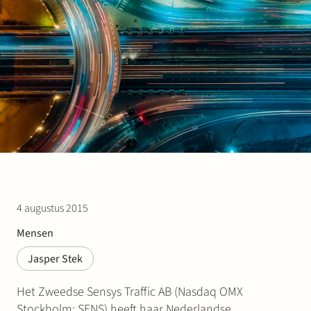
Werken bij Stek
Partner
Exper
4 augustus 2015
Mensen
Jasper Stek
Het Zweedse Sensys Traffic AB (Nasdaq OMX
Stockholm: SENS) heeft haar Nederlandse