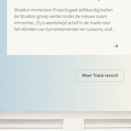
Strukton Immersion Projects gaat zelfstandig buiten
de Strukton groep verder onder de nieuwe naam
Immontec. Zij is wereldwijd actief in de markt voor
het afzinken van tunnelelementen en caissons, zoals
de tunnelelementen van de Amsterdamse Noord-
Zuidlijn en de wegtunnels tussen Busan en Geoje
Island (Zuid-Korea). Stek stond in deze transactie…
Meer Track record