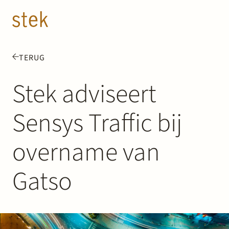
Doorgaan naar inhoud
NL
EN
TERUG
Mensen
Stek adviseert
Expertise
Sensys Traffic bij
Over ons
overname van
Track record
Gatso
News & Insights
Contact