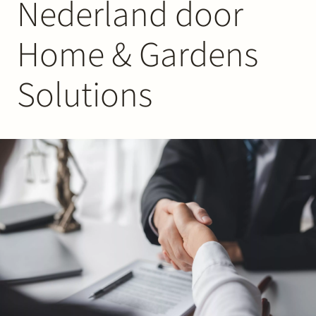
Nederland door
Werken bij Stek
Home & Gardens
Solutions
Partner
Exper