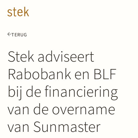
Doorgaan naar inhoud
NL
EN
TERUG
Mensen
Stek adviseert
Expertise
Rabobank en BLF
Over ons
bij de financiering
Track record
van de overname
News & Insights
van Sunmaster
Contact