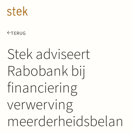
Doorgaan naar inhoud
NL
EN
TERUG
Mensen
Stek adviseert
Expertise
Rabobank bij
Over ons
financiering
Track record
verwerving
News & Insights
meerderheidsbelan
Contact