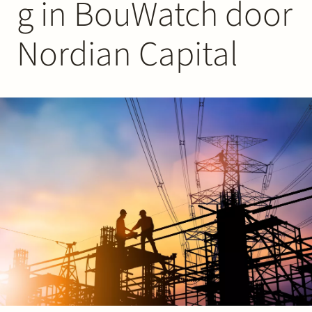
g in BouWatch door
Werken bij Stek
Nordian Capital
Partner
Exper