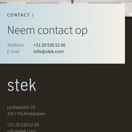
CONTACT /
Neem contact op
Telefoon
+31 20 530 52 00
E-mail
info@stek.com
Leidseplein 29
1017 PS Amsterdam
+31 20 530 52 00
info@stek.com